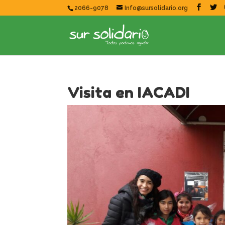
2066-9078
Info@sursolidario.org
Visita en IACADI