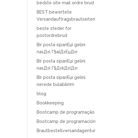
bedste site mail ordre brud
BEST bewertete
Versandauftragsbrautseiten
beste steder for
postordrebrud
Bir posta sipariЕџi gelini
nasД±l Г§alД±ЕџД±r
Bir posta sipariЕџi gelini
nasД±l Г§Д±kД±lД±r
Bir posta sipariЕџi gelini
nerede bulabilirim
blog
Bookkeeping
Bootcamp de programação
Bootcamp de programación
Brautbestellversandagentur