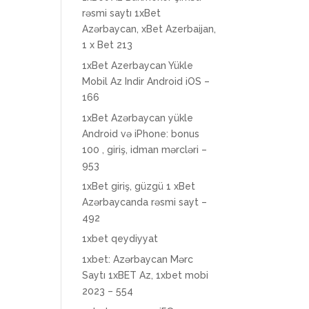
rəsmi saytı 1xBet
Azərbaycan, xBet Azerbaijan,
1 x Bet 213
1xBet Azerbaycan Yükle
Mobil Az Indir Android iOS –
166
1xBet Azərbaycan yükle
Android və iPhone: bonus
100 , giriş, idman mərcləri –
953
1xBet giriş, güzgü 1 xBet
Azərbaycanda rəsmi sayt –
492
1xbet qeydiyyat
1xbet: Azərbaycan Mərc
Saytı 1xBET Az, 1xbet mobi
2023 – 554