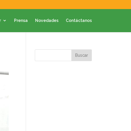
r
Prensa
Novedades
Contáctanos