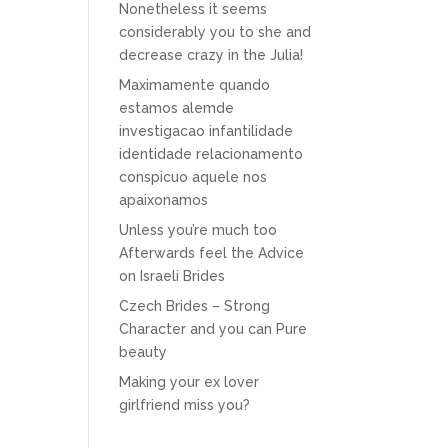
Nonetheless it seems
considerably you to she and
decrease crazy in the Julia!
Maximamente quando
estamos alemde
investigacao infantilidade
identidade relacionamento
conspicuo aquele nos
apaixonamos
Unless you’re much too
Afterwards feel the Advice
on Israeli Brides
Czech Brides – Strong
Character and you can Pure
beauty
Making your ex lover
girlfriend miss you?