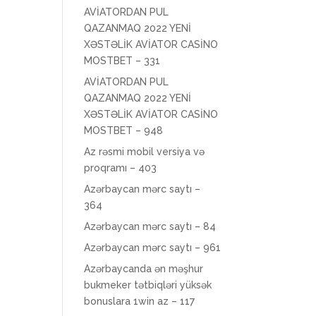
AVİATORDAN PUL
QAZANMAQ 2022 YENİ
XƏSTƏLİK AVİATOR CASİNO
MOSTBET – 331
AVİATORDAN PUL
QAZANMAQ 2022 YENİ
XƏSTƏLİK AVİATOR CASİNO
MOSTBET – 948
Az rəsmi mobil versiya və
proqramı – 403
Azərbaycan mərc saytı –
364
Azərbaycan mərc saytı – 84
Azərbaycan mərc saytı – 961
Azərbaycanda ən məşhur
bukmeker tətbiqləri yüksək
bonuslara 1win az – 117