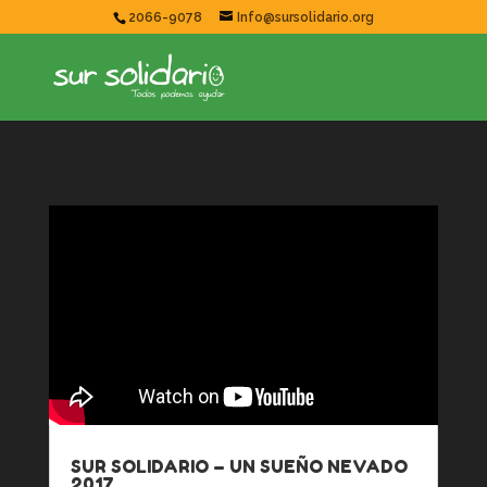
2066-9078
Info@sursolidario.org
Reproductor
de
vídeo
SUR SOLIDARIO – UN SUEÑO NEVADO
2017