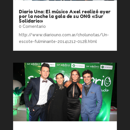
Diario Uno: El músico Axel realizó ayer
por la noche la gala de su ONG «Sur
Solidario»
0 Comentario
http://www.diariouno.com.ar/cholunotas/Un-
escote-fulminante-20141212-0128.html