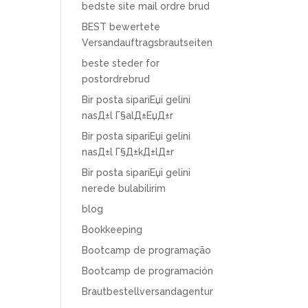
bedste site mail ordre brud
BEST bewertete
Versandauftragsbrautseiten
beste steder for
postordrebrud
Bir posta sipariЕџi gelini
nasД±l Г§alД±ЕџД±r
Bir posta sipariЕџi gelini
nasД±l Г§Д±kД±lД±r
Bir posta sipariЕџi gelini
nerede bulabilirim
blog
Bookkeeping
Bootcamp de programação
Bootcamp de programación
Brautbestellversandagentur