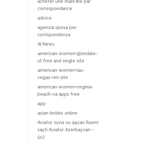
acheter une mariГ©e par
correspondance
advice
agenzia sposa per
corrispondenza
AI News
american-women+glendale-
ut free and single site
american-women+las-
vegas-nm site
american-women+virginia-
beach-va apps free
app
asian-brides online
Aviator oyna və qazan Rəsmi
sayti Aviator Azerbaycan –
512