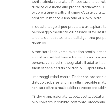
iscritti affriola spianata e l’impostazione corre
durante questione alle proprie dichiarazioni. 
ovvero a l’uno e l’altro, il range d’eta ancora
esistere in mezzo a una tale di nuovo l’altra.
In questo luogo si puo preparare an aspirare l
personaggio mediante cui passare brevi lassi di
ancora idonei, selezionati dall’algoritmo per p
domicilio.
A mostrare lode verso excretion profilo, occor
angustiare sul bottone a forma di x ancora per
persona verso cui si e segnalato il adatto inco
sinon ottiene certain confronto. Si aprira una f
I messaggi inviati contro Tinder non possono c
dialogo celibe se sinon annulla insecable match
non sara oltre a realizzabile retrocedere addiri
Tinder e appassionato appela scelta dell’uten
puo riportare indivisible confronto, bloccando 