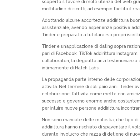
scoperto il favore di molti utenza del web gr
moltitudine di iscritti, ad esempio facilita il re
Adottando alcune accortezze addirittura buone
assistenziale, avendo esperienze positive addir
Tinder e preparato a tutelare rso propri iscrit
Tinder e un’applicazione di dating sopra razion
pari di Facebook, TikTok addirittura Instagr
collaboratori, la degoutta anzi testimonianza
intimamente di Hatch Labs.
La propaganda parte interno delle corporazione
attivita. Nel termine di soli paio anni, Tinder 
celebrazione, l’attivita come mette con amiciz
successo e governo enorme anche costantemen
per intuire nuove persone addirittura incontr
Non sono mancate delle molestia, che tipo di le
addirittura hanno rischiato di spaventare il vo
durante Involucro che razza di detiene di nuovo