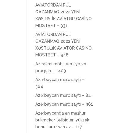
AVİATORDAN PUL
QAZANMAQ 2022 YENİ
XƏSTƏLİK AVİATOR CASİNO
MOSTBET – 331
AVİATORDAN PUL
QAZANMAQ 2022 YENİ
XƏSTƏLİK AVİATOR CASİNO
MOSTBET – 948
Az rəsmi mobil versiya və
proqramı – 403
Azərbaycan mərc saytı –
364
Azərbaycan mərc saytı – 84
Azərbaycan mərc saytı – 961
Azərbaycanda ən məşhur
bukmeker tətbiqləri yüksək
bonuslara 1win az – 117