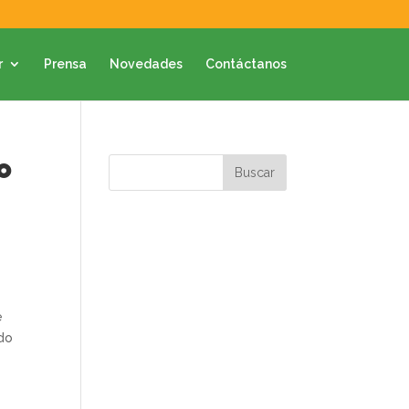
r
Prensa
Novedades
Contáctanos
o
e
ndo