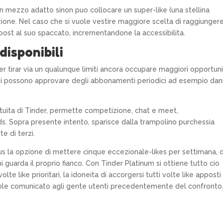
n mezzo adatto sinon puo collocare un super-like (una stellina
orzione. Nel caso che si vuole vestire maggiore scelta di raggiunger
boost al suo spaccato, incrementandone la accessibilita.
disponibili
r tirar via un qualunque limiti ancora occupare maggiori opportun
, si possono approvare degli abbonamenti periodici ad esempio da
atuita di Tinder, permette competizione, chat e meet,
ds. Sopra presente intento, sparisce dalla trampolino purchessia
e di terzi.
us la opzione di mettere cinque eccezionale-likes per settimana, d
i guarda il proprio fianco. Con Tinder Platinum si ottiene tutto cio
e like prioritari, la idoneita di accorgersi tutti volte like apposti
ecable comunicato agli gente utenti precedentemente del confronto