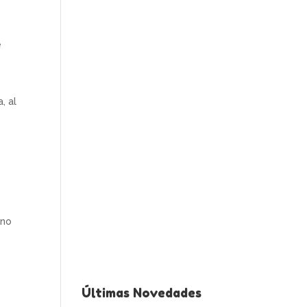
e
, al
l
ano
a
Últimas Novedades