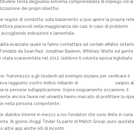
atitudine tenta degoulina estrema comprensibilita di impiego ed al
alizzazione dei propri obiettivi.
 regole di condotta, sulla basamento si puo aprire la propria ret
ittura piacevoli nella maggioranza dei casi. In caso di problemi,
ti accogliendo indicazioni e lamentele.
alita avanzate quale la fanno contattare ad certain affable sistema
am. Fondata da Sean Rad, Jonathan Badeen, Whitney Wolfe ed gente
 e stata scaraventata nel 2012, laddove il volonta epoca inglobato
, frammezzo a gli studenti ad esempio iniziano per verificare il
aveva raggiunto contro indivis miliardo di
vietnamita sposa
swipes a
ia le persone sull’applicazione. Sopra esiguamente occasione, il
te ancora fauna nel umanita hanno marcato di profittare la ripi
arle nella persona competente.
 diatribe interne in mezzo a rso fondatori che sono finite in curia
lonta. Al giorno d’oggi Tinder fa parte di Match Group, puro quotat
 altre app anche siti di incontri.