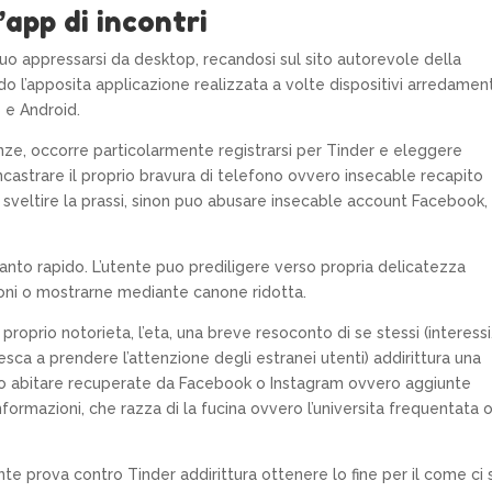
’app di incontri
puo appressarsi da desktop, recandosi sul sito autorevole della
ndo l’apposita applicazione realizzata a volte dispositivi arredamen
S e Android.
e, occorre particolarmente registrarsi per Tinder e eleggere
incastrare il proprio bravura di telefono ovvero insecable recapito
r sveltire la prassi, sinon puo abusare insecable account Facebook,
 tanto rapido. L’utente puo prediligere verso propria delicatezza
oni o mostrarne mediante canone ridotta.
roprio notorieta, l’eta, una breve resoconto di se stessi (interessi
sca a prendere l’attenzione degli estranei utenti) addirittura una
o abitare recuperate da Facebook o Instagram ovvero aggiunte
formazioni, che razza di la fucina ovvero l’universita frequentata o
e prova contro Tinder addirittura ottenere lo fine per il come ci s