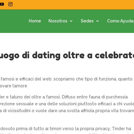
Home
Nosotros
Sedes
Como Ayuda
luogo di dating oltre a celebrat
di famosi e efficaci del web: scopriamo che tipo di funziona, quanto
rovare l’amore
nder e taluno dei oltre a famosi. Diffuso entro fauna di purchessia
zione sessuale e una delle soluzioni piuttosto efficaci a chi vuol
i vicissitudini o vuole dare una svolta affriola propria vita trova
dovuto prima di tutto ai timori verso la propria privacy, Tinder ha