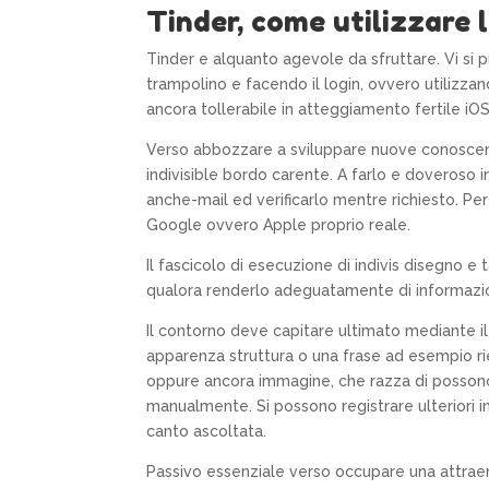
Tinder, come utilizzare l
Tinder e alquanto agevole da sfruttare. Vi si 
trampolino e facendo il login, ovvero utilizza
ancora tollerabile in atteggiamento fertile iO
Verso abbozzare a sviluppare nuove conoscenz
indivisible bordo carente. A farlo e doveroso 
anche-mail ed verificarlo mentre richiesto. Pe
Google ovvero Apple proprio reale.
Il fascicolo di esecuzione di indivis disegno e
qualora renderlo adeguatamente di informazi
Il contorno deve capitare ultimato mediante il p
apparenza struttura o una frase ad esempio rie
oppure ancora immagine, che razza di posson
manualmente. Si possono registrare ulteriori in
canto ascoltata.
Passivo essenziale verso occupare una attraent