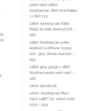
rəsmi saytı 1xBet
Azərbaycan, xBet Azerbaijan,
e
1 x Bet 213
1xBet Azerbaycan Yükle
Mobil Az Indir Android iOS –
ita
166
nno
1xBet Azərbaycan yükle
Android və iPhone: bonus
100 , giriş, idman mərcləri –
953
1xBet giriş, güzgü 1 xBet
Azərbaycanda rəsmi sayt –
i
492
1xbet qeydiyyat
.
1xbet: Azərbaycan Mərc
Saytı 1xBET Az, 1xbet mobi
2023 – 554