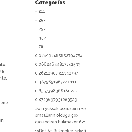
Categorías
– 211
e
– 253
– 297
– 452
i
– 76
0.018991485852794754
0.06624644817142533
nte,
 la
0.26212907311142797
nte,
0.4875651967240111
0.6557398368180222
0.8723697931283529
sione
1win yüksək bonusların və
əmsalların olduğu çox
on
qazandıran bukmeker 621
1xBet Az Bukmeker şirkəti