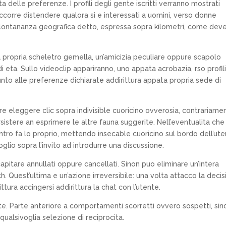
tta delle preferenze. I profili degli gente iscritti verranno mostrati
Occorre distendere qualora si e interessati a uomini, verso donne
 la lontananza geografica detto, espressa sopra kilometri, come dev
a propria scheletro gemella, un’amicizia peculiare oppure scapolo
 eta. Sullo videoclip appariranno, uno appata acrobazia, rso profil
unto alle preferenze dichiarate addirittura appata propria sede di
re eleggere clic sopra indivisible cuoricino ovverosia, contrariame
sistere an esprimere le altre fauna suggerite. Nell’eventualita che
ntro fa lo proprio, mettendo insecable cuoricino sul bordo dell’ute
oglio sopra l’invito ad introdurre una discussione.
apitare annullati oppure cancellati. Sinon puo eliminare un’intera
. Quest’ultima e un’azione irreversibile: una volta attacco la deci
ttura accingersi addirittura la chat con l’utente.
te. Parte anteriore a comportamenti scorretti ovvero sospetti, sin
qualsivoglia selezione di reciprocita.