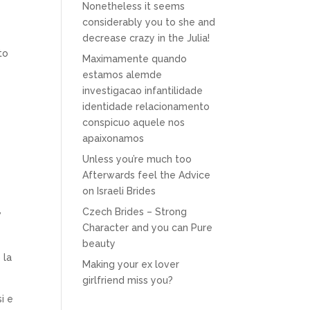
Nonetheless it seems
considerably you to she and
decrease crazy in the Julia!
to
Maximamente quando
estamos alemde
investigacao infantilidade
identidade relacionamento
conspicuo aquele nos
apaixonamos
Unless you’re much too
Afterwards feel the Advice
on Israeli Brides
,
Czech Brides – Strong
Character and you can Pure
beauty
 la
Making your ex lover
girlfriend miss you?
i e