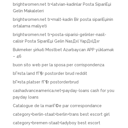
brightwomen.net tr+latvian-kadinlar Posta SipariЕџi
Gelin Makaleleri
brightwomen.net tr+malt-kadin Bir posta sipariЕџinin
ortalama maliyeti
brightwomen.net tr+posta-siparisi-gelinler-nasil-
calisir Posta SipariЕџi Gelin NasД±l YapД±lД±r
Bukmeker şirkəti Mostbet Azərbaycan APP yükləmək
– 46
buon sito web per la sposa per corrispondenza
bГ¤sta land fГ¶r postorder brud reddit
bГ¤sta platser fГ¶r postorderbrud
cashadvanceamerica.net+payday-loans cash for you
payday loans
Catalogue de la mariГ©e par correspondance
category+berlin-staat+berlin+trans best escort girl
category+bremen-staat+ladyboy best escort