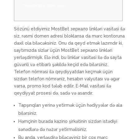
hesabınıza daxil olun
Sözünü etdiyimiz MostBet зеркало linkləri vasitəsi ilə
siz, rəsmi domen adresi bloklansa da mərc kontoruna
daxil ola biləcəksiniz. Onu da qeyd etmək lazımdır ki,
saytımızda sizlər üçün MostBet зеркало linkləri
yerləşdirmişik. Elə indi, bu linklər vasitəsi ilə də sayta
güvənli və etibarlı şəkildə keçid edə bilərsiniz.
Telefon nömrəsi ilə qeydiyyatdan keçmək üçün
sizdən telefon nömrəniz, hesabın valyutası və əgər
varsa, promo kod tələb edilir. E-Mail vasitəsi ilə
qeydiyyat prosesi də, sadə və asandır.
Tapşırıqları yerinə yetirmək üçün hədiyyələr də ala
bilərsiniz.
Həmçinin burada kazino şirkətinin sizdən istədiyi
sənədlərə də nəzər yetirməlisiniz.
Bu anda, yerləşdirə biləcəyiniz bir çox mərc