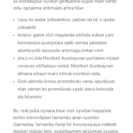
ilə istifadəçilər oyunun gedişatına uyğun mərc tərtib
edə, qazanma ehtimalını artıra bilər.
Uçuş nə qədər yüksəkdirsə, çarpan da bir o qədər
yüksəkdir.
Aviator game slot maşınında istifadə edilən yeni
konsepsiya oyunçulara qalib olmaq şanslarını
əhəmiyyətli dərəcədə artırmağa imkan verir.
2013-cü ildə Mostbet Azerbaycan portalının müasir
versiyası istifadəyə verildi, Mostbet Azerbaycan
idmana onlayn mərc etmək mümkün oldu.
Sizin əlinizdə bonus promokodu varsa, qeydiyyat
olan zaman bu promokodu yazıb əlavə bonusda
ala bilərsiniz.
Bu, real pulla oynana bilən slot oyunları haqqında
bütün stereotipləri tamamilə qıran oyundur.
Gameplay tamamilə fərqli bir konsepsiyaya malikdir.
Adətən olduğu kimi, uyğunlaşmanı gözləmək əvəzinə