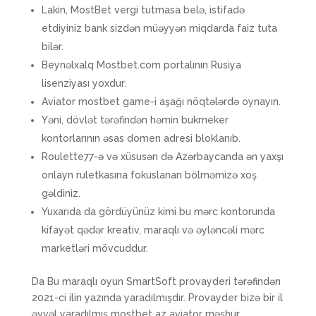
Lakin, MostBet vergi tutmasa belə, istifadə
etdiyiniz bank sizdən müəyyən miqdarda faiz tuta
bilər.
Beynəlxalq Mostbet.com portalının Rusiya
lisenziyası yoxdur.
Aviator mostbet game-i aşağı nöqtələrdə oynayın.
Yəni, dövlət tərəfindən həmin bukmeker
kontorlarının əsas domen adresi bloklanıb.
Roulette77-ə və xüsusən də Azərbaycanda ən yaxşı
onlayn ruletkasına fokuslanan bölməmizə xoş
gəldiniz.
Yuxarıda da gördüyünüz kimi bu mərc kontorunda
kifayət qədər kreativ, maraqlı və əyləncəli mərc
marketləri mövcuddur.
Da Bu maraqlı oyun SmartSoft provayderi tərəfindən
2021-ci ilin yazında yaradılmışdır. Provayder bizə bir il
əvvəl yaradılmış mostbet az aviator məşhur