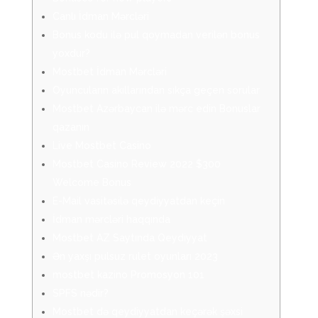
Canlı İdman Mərcləri
Bonus kodu ilə pul qoymadan verilən bonus
yoxdur?
Mostbet İdman Mərcləri
Oyuncuların akıllarından sıkça geçen sorular
Mostbet Azərbaycan ilə mərc edin Bonuslar
qazanın
Live Mostbet Casino
Mostbet Casino Review 2022 $300
Welcome Bonus
E-Mail vasitəsilə qeydiyyatdan keçin
İdman mərcləri haqqında
Mostbet AZ Saytında Qeydiyyat
Ən yaxşı pulsuz rulet oyunları 2023
mostbet kazino Promosyon 101
SPFS nədir?
Mostbet də qeydiyyatdan keçərək şəxsi