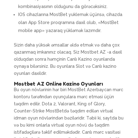
kombinasiyasının olduğunu da görəcəksiniz.
IOS cihazlarına MostBet yuklemək üçünsə, cihazda
olan App Store proqramına daxil olub, «MostBet
mobile app» yazaraq yükləmək lazımdır.
Sizin daha yüksək əmsallar əldə etmək və daha çox
qazanmaq imkanınız olacaq. Siz Mostbet AZ -a daxil
olduqdan sonra həmçinin Canlı Kazino oyunlarıda
oynaya bilərsiniz. Bu oyunlara Slot və Canlı kazino
oyunları daxildir.
Mostbet AZ Online Kazino Oyunları
Bu oyun növlərinin hər biri MostBet Azerbaycan mərc
kontoru tərəfindən oyunçulara mərc etməsi üçün
təqdim edilir. Dota 2, Valorant, King of Glory,
Counter-Strike MostBetdə təqdim edilən virtual
idman oyun növlərindən bəziləridir. Təbii ki, saytda bu
və bu kimi onlarla virtual oyun növü də təqdim
istifadəçilərə təklif edilməkdədir. Canlı mərc vasitəsi