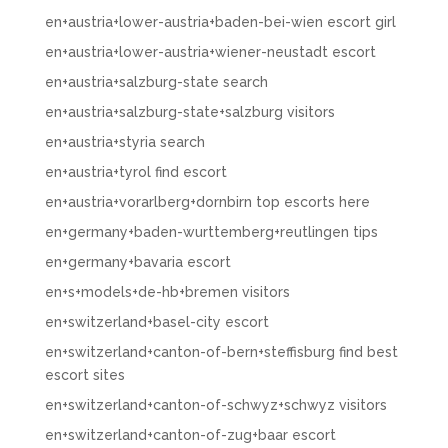
en+austria+lower-austria+baden-bei-wien escort girl
en+austria+lower-austria+wiener-neustadt escort
en+austria+salzburg-state search
en+austria+salzburg-state+salzburg visitors
en+austria+styria search
en+austria+tyrol find escort
en+austria+vorarlberg+dornbirn top escorts here
en+germany+baden-wurttemberg+reutlingen tips
en+germany+bavaria escort
en+s+models+de-hb+bremen visitors
en+switzerland+basel-city escort
en+switzerland+canton-of-bern+steffisburg find best
escort sites
en+switzerland+canton-of-schwyz+schwyz visitors
en+switzerland+canton-of-zug+baar escort