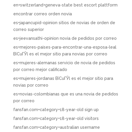
en+switzerland+geneva-state best escort plattform
encontrar correo orden novia
es+japancupid-opinion sitios de novias de orden de
correo superior
es+jeevansathi-opinion novia de pedidos por correo
es+mejores-paises-para-encontrar-una-esposa-leal
ВїCuГЎl es el mejor sitio para novias por correo
es+mujeres-alemanas servicio de novia de pedidos
por correo mejor calificado
es+mujeres-jordanas ВїCuГЎl es el mejor sitio para
novias por correo
es+novias-colombianas que es una novia de pedidos
por correo
fansfan.com+category+18-year-old sign up
fansfan.com+category+18-year-old visitors
fansfan.com+category+australian username