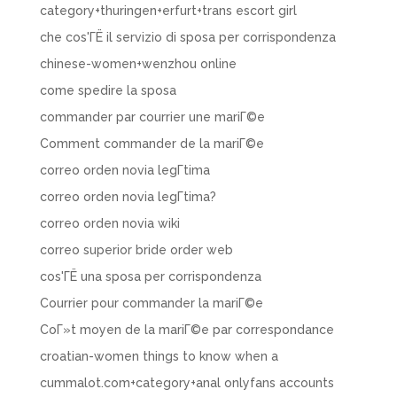
category+thuringen+erfurt+trans escort girl
che cos'ГЁ il servizio di sposa per corrispondenza
chinese-women+wenzhou online
come spedire la sposa
commander par courrier une mariГ©e
Comment commander de la mariГ©e
correo orden novia legГ­tima
correo orden novia legГ­tima?
correo orden novia wiki
correo superior bride order web
cos'ГЁ una sposa per corrispondenza
Courrier pour commander la mariГ©e
CoГ»t moyen de la mariГ©e par correspondance
croatian-women things to know when a
cummalot.com+category+anal onlyfans accounts