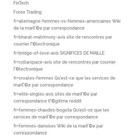
FinTech
Forex Trading
fr+allemagne-femmes-vs-femmes-americaines Wiki
de la mariГ©e par correspondance
fr+bharat-matrimony-avis site de rencontres par
courrier Г©lectronique
fr+bridge-of-love-avis SIGNIFICES DE MAILLE
fr+collarspace-avis site de rencontres par courrier
Г©lectronique
fr+croates-femmes Qu'est-ce que les services de
mariГ©e par correspondance
fr+elite-singles-avis sites de mariГ©e par
correspondance lГ©gitime reddit
fr+femmes-chaudes-bogota Qu'est-ce que les
services de mariГ©e par correspondance
fr+femmes-danoises Wiki de la mariГ©e par
correspondance