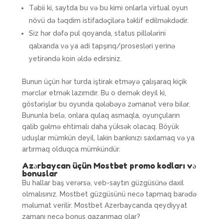
Təbii ki, saytda bu və bu kimi onlarla virtual oyun
növü də təqdim istifadəçilərə təklif edilməkdədir.
Siz hər dəfə pul qoyanda, status pillələrini
qalxanda və ya adi tapşırıq/prosesləri yerinə
yetirəndə koin əldə edirsiniz.
Bunun üçün hər turda iştirak etməyə çalışaraq kiçik
mərclər etmək lazımdır. Bu o demək deyil ki,
göstərişlər bu oyunda qələbəyə zəmanət verə bilər.
Bununla belə, onlara qulaq asmaqla, oyunçuların
qalib gəlmə ehtimalı daha yüksək olacaq. Böyük
uduşlar mümkün deyil, lakin bankınızı saxlamaq və ya
artırmaq olduqca mümkündür.
Azərbaycan üçün Mostbet promo kodları və
bonuslar
Bu hallar baş verərsə, veb-saytın güzgüsünə daxil
olmalısınız. Mostbet güzgüsünü necə tapmaq barədə
məlumat verilir. Mostbet Azerbaycanda qeydiyyat
zamanı necə bonus qazanmaq olar?
mostbet