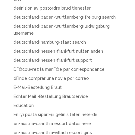
definisjon av postordre brud tjenester
deutschland+baden-wurttemberg+freiburg search
deutschland+baden-wurttemberg+ludwigsburg
username
deutschland+hamburg-staat search
deutschland+hessen+frankfurt nutten finden
deutschland+hessen+frankfurt support
DГ©couvrez la mariГ©e par correspondance
dГіnde comprar una novia por correo
E-Mail-Bestellung Braut
Echter Mail -Bestellung Brautservice
Education
En iyi posta sipariЕџi gelin siteleri nelerdir
en+austria+carinthia escort dates here
en+austria+carinthia+villach escort girls