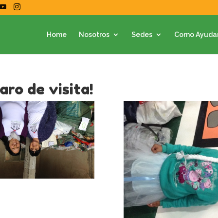
Home
Nosotros
Sedes
Como Ayuda
ro de visita!