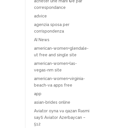
acheter une mariГ©e par
correspondance
advice
agenzia sposa per
corrispondenza
AI News
american-women+glendale-
ut free and single site
american-women+las-
vegas-nm site
american-women+virginia-
beach-va apps free
app
asian-brides online
Aviator oyna və qazan Rəsmi
sayti Aviator Azerbaycan –
512