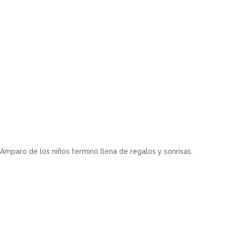
Amparo de los niños terminó llena de regalos y sonrisas.