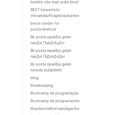
bedste site mail ordre brud
BEST bewertete
Versandauftragsbrautseiten
beste steder for
postordrebrud
Bir posta sipariЕџi gelini
nasД±l Г§alД±ЕџД±r
Bir posta sipariЕџi gelini
nasД±l Г§Д±kД±lД±r
Bir posta sipariЕџi gelini
nerede bulabilirim
blog
Bookkeeping
Bootcamp de programação
Bootcamp de programación
Brautbestellversandagentur