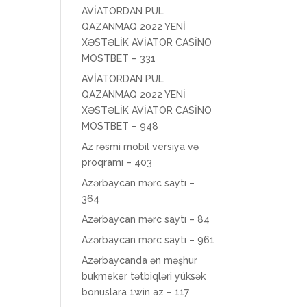
AVİATORDAN PUL
QAZANMAQ 2022 YENİ
XƏSTƏLİK AVİATOR CASİNO
MOSTBET – 331
AVİATORDAN PUL
QAZANMAQ 2022 YENİ
XƏSTƏLİK AVİATOR CASİNO
MOSTBET – 948
Az rəsmi mobil versiya və
proqramı – 403
Azərbaycan mərc saytı –
364
Azərbaycan mərc saytı – 84
Azərbaycan mərc saytı – 961
Azərbaycanda ən məşhur
bukmeker tətbiqləri yüksək
bonuslara 1win az – 117