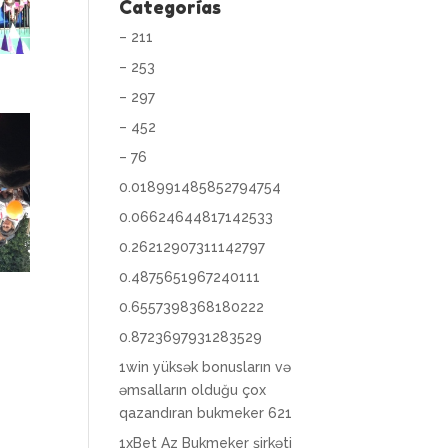
Categorías
– 211
– 253
– 297
– 452
– 76
0.018991485852794754
0.06624644817142533
0.26212907311142797
0.4875651967240111
0.6557398368180222
0.8723697931283529
1win yüksək bonusların və
əmsalların olduğu çox
qazandıran bukmeker 621
1xBet Az Bukmeker şirkəti