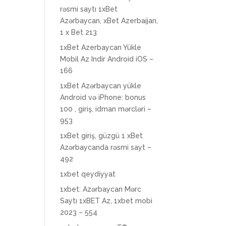
rəsmi saytı 1xBet
Azərbaycan, xBet Azerbaijan,
1 x Bet 213
1xBet Azerbaycan Yükle
Mobil Az Indir Android iOS –
166
1xBet Azərbaycan yükle
Android və iPhone: bonus
100 , giriş, idman mərcləri –
953
1xBet giriş, güzgü 1 xBet
Azərbaycanda rəsmi sayt –
492
1xbet qeydiyyat
1xbet: Azərbaycan Mərc
Saytı 1xBET Az, 1xbet mobi
2023 – 554