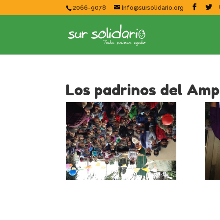
2066-9078
Info@sursolidario.org
Los padrinos del Ampa