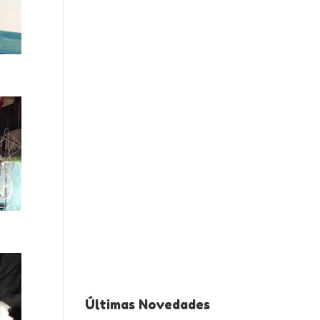
Últimas Novedades