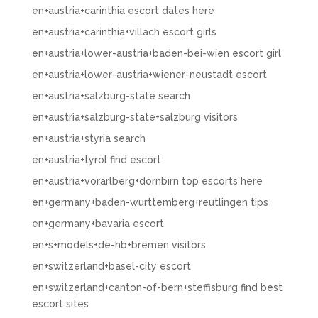
en+austria+carinthia escort dates here
en+austria+carinthia+villach escort girls
en+austria+lower-austria+baden-bei-wien escort girl
en+austria+lower-austria+wiener-neustadt escort
en+austria+salzburg-state search
en+austria+salzburg-state+salzburg visitors
en+austria+styria search
en+austria+tyrol find escort
en+austria+vorarlberg+dornbirn top escorts here
en+germany+baden-wurttemberg+reutlingen tips
en+germany+bavaria escort
en+s+models+de-hb+bremen visitors
en+switzerland+basel-city escort
en+switzerland+canton-of-bern+steffisburg find best
escort sites