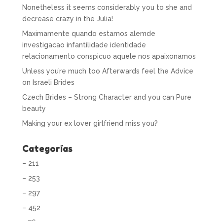
Nonetheless it seems considerably you to she and
decrease crazy in the Julia!
Maximamente quando estamos alemde
investigacao infantilidade identidade
relacionamento conspicuo aquele nos apaixonamos
Unless you’re much too Afterwards feel the Advice
on Israeli Brides
Czech Brides – Strong Character and you can Pure
beauty
Making your ex lover girlfriend miss you?
Categorías
– 211
– 253
– 297
– 452