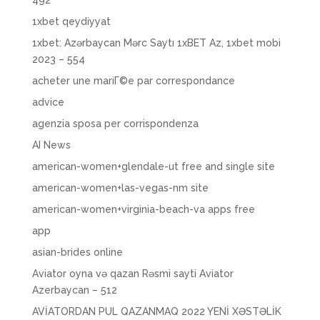
1xbet qeydiyyat
1xbet: Azərbaycan Mərc Saytı 1xBET Az, 1xbet mobi
2023 – 554
acheter une mariГ©e par correspondance
advice
agenzia sposa per corrispondenza
AI News
american-women+glendale-ut free and single site
american-women+las-vegas-nm site
american-women+virginia-beach-va apps free
app
asian-brides online
Aviator oyna və qazan Rəsmi sayti Aviator
Azerbaycan – 512
AVİATORDAN PUL QAZANMAQ 2022 YENİ XƏSTƏLİK