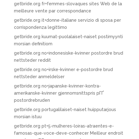
getbride.org fr+femmes-slovaques sites Web de la
meilleure vente par correspondance
getbride.org it+donne-italiane servizio di sposa per
corrispondenza legittimo
getbride.org kuumat-puolalaiset-naiset postimyynti
morsian definitiom
getbride.org no+indonesiske-kvinner postordre brud
nettsteder reddit
getbride.org no+irske-kvinner e-postordre brud
nettsteder anmeldelser
getbride.org no+japanske-kvinner-kontra-
amerikanske-kvinner gjennomsnittspris pГҐ
postordrebruden
getbride.org portugalilaiset-naiset huipputarjous
morsian istuu
getbride.org pt+5-mulheres-loiras-atraentes-e-
famosas-que-voce-deve-conhecer Meilleur endroit