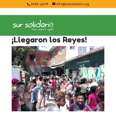
2066-9078
Info@sursolidario.org
¡Llegaron los Reyes!