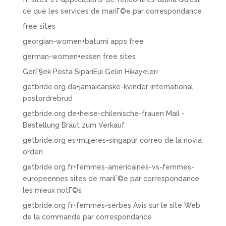
ce que les services de mariГ©e par correspondance
free sites
georgian-women+batumi apps free
german-women+essen free sites
GerГ§ek Posta SipariЕџi Gelin Hikayeleri
getbride.org da+jamaicanske-kvinder international
postordrebrud
getbride.org de+heise-chilenische-frauen Mail -
Bestellung Braut zum Verkauf
getbride.org es+mujeres-singapur correo de la novia
orden
getbride.org fr+femmes-americaines-vs-femmes-
europeennes sites de mariГ©e par correspondance
les mieux notГ©s
getbride.org fr+femmes-serbes Avis sur le site Web
de la commande par correspondance