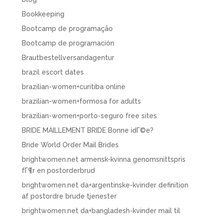
Bookkeeping
Bootcamp de programação
Bootcamp de programación
Brautbestellversandagentur
brazil escort dates
brazilian-women+curitiba online
brazilian-women+formosa for adults
brazilian-women+porto-seguro free sites
BRIDE MAILLEMENT BRIDE Bonne idГ©e?
Bride World Order Mail Brides
brightwomen.net armensk-kvinna genomsnittspris
fГ¶r en postorderbrud
brightwomen.net da+argentinske-kvinder definition
af postordre brude tjenester
brightwomen.net da+bangladesh-kvinder mail til