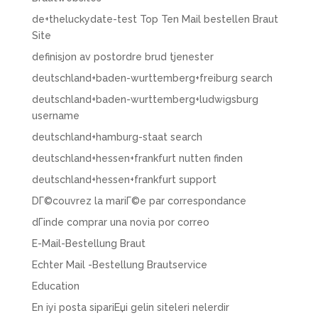
de+theluckydate-test Top Ten Mail bestellen Braut
Site
definisjon av postordre brud tjenester
deutschland+baden-wurttemberg+freiburg search
deutschland+baden-wurttemberg+ludwigsburg
username
deutschland+hamburg-staat search
deutschland+hessen+frankfurt nutten finden
deutschland+hessen+frankfurt support
DГ©couvrez la mariГ©e par correspondance
dГіnde comprar una novia por correo
E-Mail-Bestellung Braut
Echter Mail -Bestellung Brautservice
Education
En iyi posta sipariЕџi gelin siteleri nelerdir