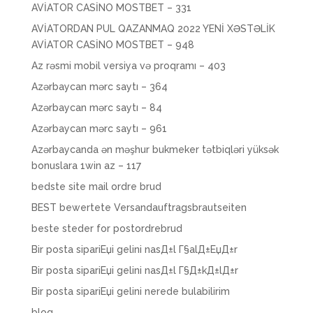
AVİATOR CASİNO MOSTBET – 331
AVİATORDAN PUL QAZANMAQ 2022 YENİ XƏSTƏLİK
AVİATOR CASİNO MOSTBET – 948
Az rəsmi mobil versiya və proqramı – 403
Azərbaycan mərc saytı – 364
Azərbaycan mərc saytı – 84
Azərbaycan mərc saytı – 961
Azərbaycanda ən məşhur bukmeker tətbiqləri yüksək
bonuslara 1win az – 117
bedste site mail ordre brud
BEST bewertete Versandauftragsbrautseiten
beste steder for postordrebrud
Bir posta sipariЕџi gelini nasД±l Г§alД±ЕџД±r
Bir posta sipariЕџi gelini nasД±l Г§Д±kД±lД±r
Bir posta sipariЕџi gelini nerede bulabilirim
blog