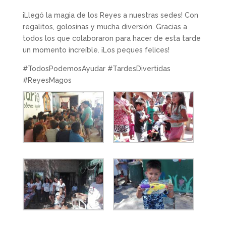
¡Llegó la magia de los Reyes a nuestras sedes! Con
regalitos, golosinas y mucha diversión. Gracias a
todos los que colaboraron para hacer de esta tarde
un momento increíble. ¡Los peques felices!
#TodosPodemosAyudar #TardesDivertidas
#ReyesMagos