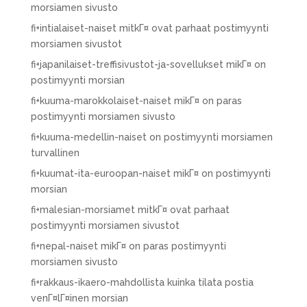
morsiamen sivusto
fi+intialaiset-naiset mitkГ¤ ovat parhaat postimyynti
morsiamen sivustot
fi+japanilaiset-treffisivustot-ja-sovellukset mikГ¤ on
postimyynti morsian
fi+kuuma-marokkolaiset-naiset mikГ¤ on paras
postimyynti morsiamen sivusto
fi+kuuma-medellin-naiset on postimyynti morsiamen
turvallinen
fi+kuumat-ita-euroopan-naiset mikГ¤ on postimyynti
morsian
fi+malesian-morsiamet mitkГ¤ ovat parhaat
postimyynti morsiamen sivustot
fi+nepal-naiset mikГ¤ on paras postimyynti
morsiamen sivusto
fi+rakkaus-ikaero-mahdollista kuinka tilata postia
venГ¤lГ¤inen morsian