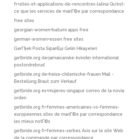
fr+sites-et-applications-de-rencontres-latina Qu'est-
ce que les services de mariГ©e par correspondance
free sites
georgian-women+batumi apps free
german-women+essen free sites
GerГ§ek Posta SipariЕџi Gelin Hikayeleri
getbride.org da+jamaicanske-kvinder international
postordrebrud
getbride.org de+heise-chilenische-frauen Mail -
Bestellung Braut zum Verkauf
getbride.org es+mujeres-singapur correo de la novia
orden
getbride.org fr+femmes-americaines-vs-femmes-
europeennes sites de mariГ©e par correspondance
les mieux notГ©s
getbride.org fr+femmes-serbes Avis sur le site Web
de la commande par correspondance