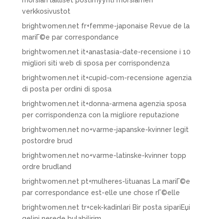
morsian lailliset postimyynti morsiamen
verkkosivustot
brightwomen.net fr+femme-japonaise Revue de la
mariГ©e par correspondance
brightwomen.net it+anastasia-date-recensione i 10
migliori siti web di sposa per corrispondenza
brightwomen.net it+cupid-com-recensione agenzia
di posta per ordini di sposa
brightwomen.net it+donna-armena agenzia sposa
per corrispondenza con la migliore reputazione
brightwomen.net no+varme-japanske-kvinner legit
postordre brud
brightwomen.net no+varme-latinske-kvinner topp
ordre brudland
brightwomen.net pt+mulheres-lituanas La mariГ©e
par correspondance est-elle une chose rГ©elle
brightwomen.net tr+cek-kadinlari Bir posta sipariЕџi
gelini nerede bulabilirim