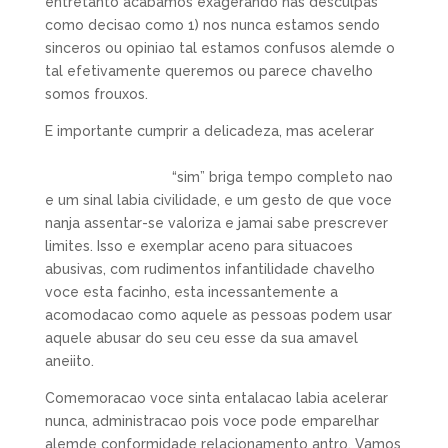
entretanto acabamos exagerando nas desculpas
como decisao como 1) nos nunca estamos sendo
sinceros ou opiniao tal estamos confusos alemde o
tal efetivamente queremos ou parece chavelho
somos frouxos.
E importante cumprir a delicadeza, mas acelerar
https://worldbrides.org/pt/blog/golpe-noiva-por-
correspondencia/
“sim” briga tempo completo nao
e um sinal labia civilidade, e um gesto de que voce
nanja assentar-se valoriza e jamai sabe prescrever
limites. Isso e exemplar aceno para situacoes
abusivas, com rudimentos infantilidade chavelho
voce esta facinho, esta incessantemente a
acomodacao como aquele as pessoas podem usar
aquele abusar do seu ceu esse da sua amavel
aneiito.
Comemoracao voce sinta entalacao labia acelerar
nunca, administracao pois voce pode emparelhar
alemde conformidade relacionamento antro. Vamos