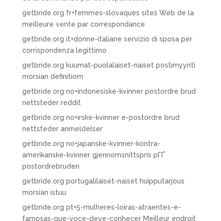
getbride.org fr+femmes-slovaques sites Web de la
meilleure vente par correspondance
getbride.org it+donne-italiane servizio di sposa per
corrispondenza legittimo
getbride.org kuumat-puolalaiset-naiset postimyynti
morsian definitiom
getbride.org no+indonesiske-kvinner postordre brud
nettsteder reddit
getbride.org no+irske-kvinner e-postordre brud
nettsteder anmeldelser
getbride.org no+japanske-kvinner-kontra-
amerikanske-kvinner gjennomsnittspris pГҐ
postordrebruden
getbride.org portugalilaiset-naiset huipputarjous
morsian istuu
getbride.org pt+5-mulheres-loiras-atraentes-e-
famosas-que-voce-deve-conhecer Meilleur endroit