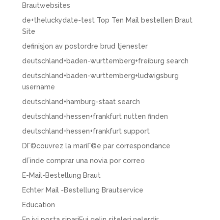
Brautwebsites
de+theluckydate-test Top Ten Mail bestellen Braut
Site
definisjon av postordre brud tjenester
deutschland+baden-wurttemberg+freiburg search
deutschland+baden-wurttemberg+ludwigsburg
username
deutschland+hamburg-staat search
deutschland+hessen+frankfurt nutten finden
deutschland+hessen+frankfurt support
DГ©couvrez la mariГ©e par correspondance
dГіnde comprar una novia por correo
E-Mail-Bestellung Braut
Echter Mail -Bestellung Brautservice
Education
En iyi posta sipariЕџi gelin siteleri nelerdir