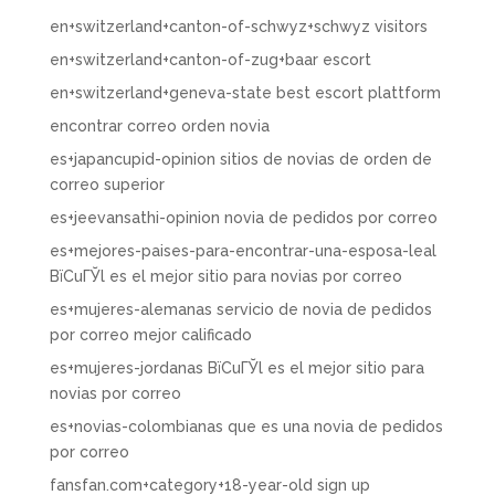
en+switzerland+canton-of-schwyz+schwyz visitors
en+switzerland+canton-of-zug+baar escort
en+switzerland+geneva-state best escort plattform
encontrar correo orden novia
es+japancupid-opinion sitios de novias de orden de
correo superior
es+jeevansathi-opinion novia de pedidos por correo
es+mejores-paises-para-encontrar-una-esposa-leal
ВїCuГЎl es el mejor sitio para novias por correo
es+mujeres-alemanas servicio de novia de pedidos
por correo mejor calificado
es+mujeres-jordanas ВїCuГЎl es el mejor sitio para
novias por correo
es+novias-colombianas que es una novia de pedidos
por correo
fansfan.com+category+18-year-old sign up