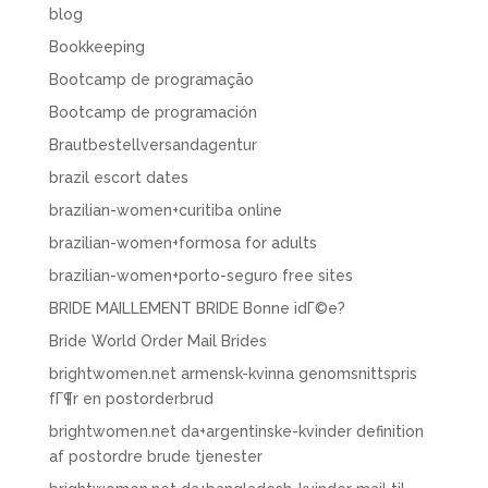
blog
Bookkeeping
Bootcamp de programação
Bootcamp de programación
Brautbestellversandagentur
brazil escort dates
brazilian-women+curitiba online
brazilian-women+formosa for adults
brazilian-women+porto-seguro free sites
BRIDE MAILLEMENT BRIDE Bonne idГ©e?
Bride World Order Mail Brides
brightwomen.net armensk-kvinna genomsnittspris
fГ¶r en postorderbrud
brightwomen.net da+argentinske-kvinder definition
af postordre brude tjenester