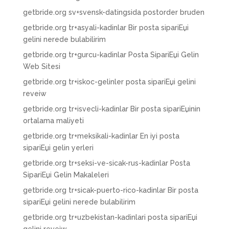
getbride.org sv+svensk-datingsida postorder bruden
getbride.org tr+asyali-kadinlar Bir posta sipariЕџi
gelini nerede bulabilirim
getbride.org tr+gurcu-kadinlar Posta SipariЕџi Gelin
Web Sitesi
getbride.org tr+iskoc-gelinler posta sipariЕџi gelini
reveiw
getbride.org tr+isvecli-kadinlar Bir posta sipariЕџinin
ortalama maliyeti
getbride.org tr+meksikali-kadinlar En iyi posta
sipariЕџi gelin yerleri
getbride.org tr+seksi-ve-sicak-rus-kadinlar Posta
SipariЕџi Gelin Makaleleri
getbride.org tr+sicak-puerto-rico-kadinlar Bir posta
sipariЕџi gelini nerede bulabilirim
getbride.org tr+uzbekistan-kadinlari posta sipariЕџi