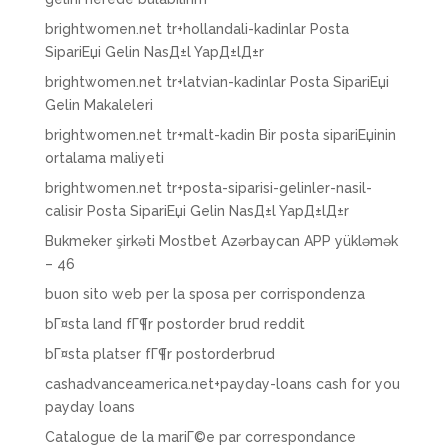
brightwomen.net tr+hollandali-kadinlar Posta
SipariЕџi Gelin NasД±l YapД±lД±r
brightwomen.net tr+latvian-kadinlar Posta SipariЕџi
Gelin Makaleleri
brightwomen.net tr+malt-kadin Bir posta sipariЕџinin
ortalama maliyeti
brightwomen.net tr+posta-siparisi-gelinler-nasil-
calisir Posta SipariЕџi Gelin NasД±l YapД±lД±r
Bukmeker şirkəti Mostbet Azərbaycan APP yükləmək
– 46
buon sito web per la sposa per corrispondenza
bГ¤sta land fГ¶r postorder brud reddit
bГ¤sta platser fГ¶r postorderbrud
cashadvanceamerica.net+payday-loans cash for you
payday loans
Catalogue de la mariГ©e par correspondance