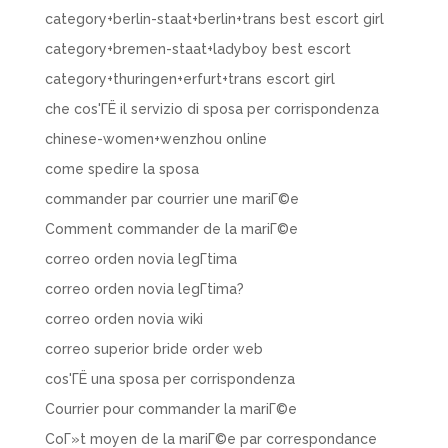
category+berlin-staat+berlin+trans best escort girl
category+bremen-staat+ladyboy best escort
category+thuringen+erfurt+trans escort girl
che cos'ГЁ il servizio di sposa per corrispondenza
chinese-women+wenzhou online
come spedire la sposa
commander par courrier une mariГ©e
Comment commander de la mariГ©e
correo orden novia legГ­tima
correo orden novia legГ­tima?
correo orden novia wiki
correo superior bride order web
cos'ГЁ una sposa per corrispondenza
Courrier pour commander la mariГ©e
CoГ»t moyen de la mariГ©e par correspondance