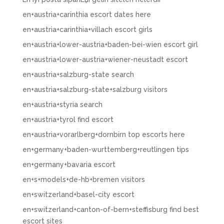
en+austria+carinthia escort dates here
en+austria+carinthia+villach escort girls
en+austria+lower-austria+baden-bei-wien escort girl
en+austria+lower-austria+wiener-neustadt escort
en+austria+salzburg-state search
en+austria+salzburg-state+salzburg visitors
en+austria+styria search
en+austria+tyrol find escort
en+austria+vorarlberg+dornbirn top escorts here
en+germany+baden-wurttemberg+reutlingen tips
en+germany+bavaria escort
en+s+models+de-hb+bremen visitors
en+switzerland+basel-city escort
en+switzerland+canton-of-bern+steffisburg find best
escort sites