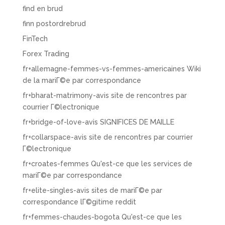
find en brud
finn postordrebrud
FinTech
Forex Trading
fr+allemagne-femmes-vs-femmes-americaines Wiki
de la mariГ©e par correspondance
fr+bharat-matrimony-avis site de rencontres par
courrier Г©lectronique
fr+bridge-of-love-avis SIGNIFICES DE MAILLE
fr+collarspace-avis site de rencontres par courrier
Г©lectronique
fr+croates-femmes Qu'est-ce que les services de
mariГ©e par correspondance
fr+elite-singles-avis sites de mariГ©e par
correspondance lГ©gitime reddit
fr+femmes-chaudes-bogota Qu'est-ce que les