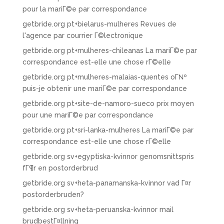
pour la mariГ©e par correspondance
getbride.org pt+bielarus-mulheres Revues de
l'agence par courrier Г©lectronique
getbride.org pt+mulheres-chileanas La mariГ©e par
correspondance est-elle une chose rГ©elle
getbride.org pt+mulheres-malaias-quentes oГ№
puis-je obtenir une mariГ©e par correspondance
getbride.org pt+site-de-namoro-sueco prix moyen
pour une mariГ©e par correspondance
getbride.org pt+sri-lanka-mulheres La mariГ©e par
correspondance est-elle une chose rГ©elle
getbride.org sv+egyptiska-kvinnor genomsnittspris
fГ¶r en postorderbrud
getbride.org sv+heta-panamanska-kvinnor vad Г¤r
postorderbruden?
getbride.org sv+heta-peruanska-kvinnor mail
brudbestГ¤llning