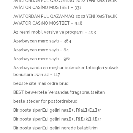
AVİATORDAN PUL QAZANMAQ 2022 YENİ XƏSTƏLİK
AVİATOR CASİNO MOSTBET – 331
AVİATORDAN PUL QAZANMAQ 2022 YENİ XƏSTƏLİK
AVİATOR CASİNO MOSTBET – 948
Az rəsmi mobil versiya və proqramı – 403
Azərbaycan mərc saytı – 364
Azərbaycan mərc saytı – 84
Azərbaycan mərc saytı – 961
Azərbaycanda ən məşhur bukmeker tətbiqləri yüksək
bonuslara 1win az – 117
bedste site mail ordre brud
BEST bewertete Versandauftragsbrautseiten
beste steder for postordrebrud
Bir posta sipariЕџi gelini nasД±l Г§alД±ЕџД±r
Bir posta sipariЕџi gelini nasД±l Г§Д±kД±lД±r
Bir posta sipariЕџi gelini nerede bulabilirim