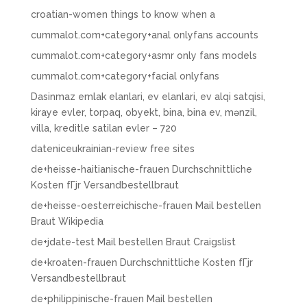
croatian-women things to know when a
cummalot.com+category+anal onlyfans accounts
cummalot.com+category+asmr only fans models
cummalot.com+category+facial onlyfans
Dasinmaz emlak elanlari, ev elanlari, ev alqi satqisi,
kiraye evler, torpaq, obyekt, bina, bina ev, mənzil,
villa, kreditle satilan evler – 720
dateniceukrainian-review free sites
de+heisse-haitianische-frauen Durchschnittliche
Kosten fГјr Versandbestellbraut
de+heisse-oesterreichische-frauen Mail bestellen
Braut Wikipedia
de+jdate-test Mail bestellen Braut Craigslist
de+kroaten-frauen Durchschnittliche Kosten fГјr
Versandbestellbraut
de+philippinische-frauen Mail bestellen