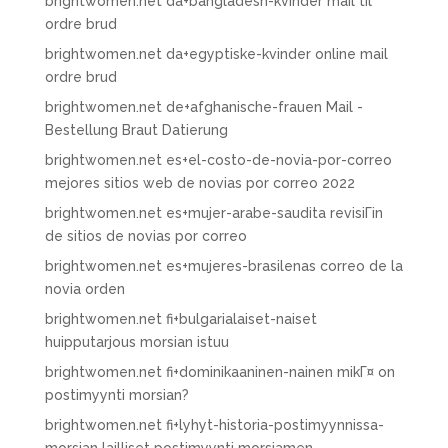
brightwomen.net da+bangladesh-kvinder mail til
ordre brud
brightwomen.net da+egyptiske-kvinder online mail
ordre brud
brightwomen.net de+afghanische-frauen Mail -
Bestellung Braut Datierung
brightwomen.net es+el-costo-de-novia-por-correo
mejores sitios web de novias por correo 2022
brightwomen.net es+mujer-arabe-saudita revisiГіn
de sitios de novias por correo
brightwomen.net es+mujeres-brasilenas correo de la
novia orden
brightwomen.net fi+bulgarialaiset-naiset
huipputarjous morsian istuu
brightwomen.net fi+dominikaaninen-nainen mikГ¤ on
postimyynti morsian?
brightwomen.net fi+lyhyt-historia-postimyynnissa-