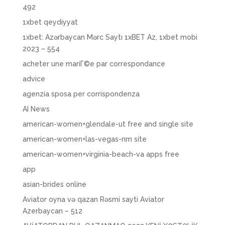
492
1xbet qeydiyyat
1xbet: Azərbaycan Mərc Saytı 1xBET Az, 1xbet mobi
2023 – 554
acheter une mariГ©e par correspondance
advice
agenzia sposa per corrispondenza
AI News
american-women+glendale-ut free and single site
american-women+las-vegas-nm site
american-women+virginia-beach-va apps free
app
asian-brides online
Aviator oyna və qazan Rəsmi sayti Aviator
Azerbaycan – 512