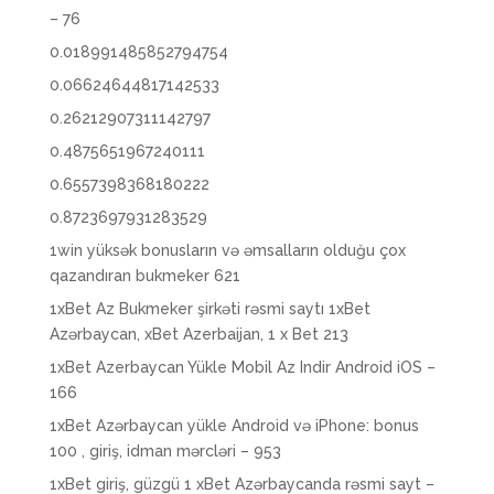
– 76
0.018991485852794754
0.06624644817142533
0.26212907311142797
0.4875651967240111
0.6557398368180222
0.8723697931283529
1win yüksək bonusların və əmsalların olduğu çox
qazandıran bukmeker 621
1xBet Az Bukmeker şirkəti rəsmi saytı 1xBet
Azərbaycan, xBet Azerbaijan, 1 x Bet 213
1xBet Azerbaycan Yükle Mobil Az Indir Android iOS –
166
1xBet Azərbaycan yükle Android və iPhone: bonus
100 , giriş, idman mərcləri – 953
1xBet giriş, güzgü 1 xBet Azərbaycanda rəsmi sayt –