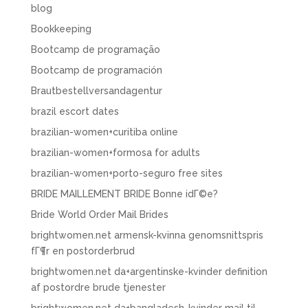
blog
Bookkeeping
Bootcamp de programação
Bootcamp de programación
Brautbestellversandagentur
brazil escort dates
brazilian-women+curitiba online
brazilian-women+formosa for adults
brazilian-women+porto-seguro free sites
BRIDE MAILLEMENT BRIDE Bonne idГ©e?
Bride World Order Mail Brides
brightwomen.net armensk-kvinna genomsnittspris
fГ¶r en postorderbrud
brightwomen.net da+argentinske-kvinder definition
af postordre brude tjenester