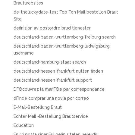
Brautwebsites
de+theluckydate-test Top Ten Mail bestellen Braut
Site
definisjon av postordre brud tjenester
deutschland+baden-wurttemberg+freiburg search
deutschland+baden-wurttemberg+ludwigsburg
username
deutschland+hamburg-staat search
deutschland+hessen+frankfurt nutten finden
deutschland+hessen+frankfurt support
DГ©couvrez la mariГ©e par correspondance
dГіnde comprar una novia por correo
E-Mail-Bestellung Braut
Echter Mail -Bestellung Brautservice
Education
En iyi posta sipariЕџi gelin siteleri nelerdir