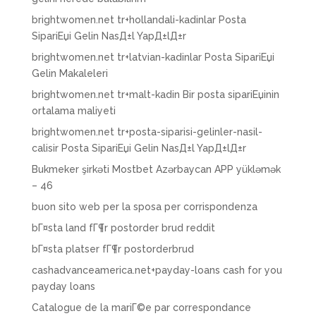
brightwomen.net tr+hollandali-kadinlar Posta
SipariЕџi Gelin NasД±l YapД±lД±r
brightwomen.net tr+latvian-kadinlar Posta SipariЕџi
Gelin Makaleleri
brightwomen.net tr+malt-kadin Bir posta sipariЕџinin
ortalama maliyeti
brightwomen.net tr+posta-siparisi-gelinler-nasil-
calisir Posta SipariЕџi Gelin NasД±l YapД±lД±r
Bukmeker şirkəti Mostbet Azərbaycan APP yükləmək
– 46
buon sito web per la sposa per corrispondenza
bГ¤sta land fГ¶r postorder brud reddit
bГ¤sta platser fГ¶r postorderbrud
cashadvanceamerica.net+payday-loans cash for you
payday loans
Catalogue de la mariГ©e par correspondance