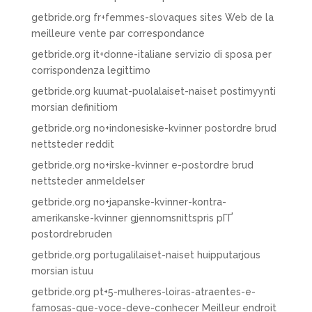
getbride.org fr+femmes-slovaques sites Web de la
meilleure vente par correspondance
getbride.org it+donne-italiane servizio di sposa per
corrispondenza legittimo
getbride.org kuumat-puolalaiset-naiset postimyynti
morsian definitiom
getbride.org no+indonesiske-kvinner postordre brud
nettsteder reddit
getbride.org no+irske-kvinner e-postordre brud
nettsteder anmeldelser
getbride.org no+japanske-kvinner-kontra-
amerikanske-kvinner gjennomsnittspris pГҐ
postordrebruden
getbride.org portugalilaiset-naiset huipputarjous
morsian istuu
getbride.org pt+5-mulheres-loiras-atraentes-e-
famosas-que-voce-deve-conhecer Meilleur endroit