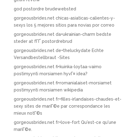
god postordre brudewebsted
gorgeousbrides.net chicas-asiaticas-calientes-y-
sexys los 5 mejores sitios para novias por correo
gorgeousbrides.net da+ukrainian-charm bedste
steder at fГҐ postordrebrud
gorgeousbrides.net de+theluckydate Echte
Versandbestellbraut -Sites
gorgeousbrides.net fi+kuinka-loytaa-vaimo
postimyynti morsiamen hyvГ¤ idea?
gorgeousbrides.net fi+romanialaiset-morsiamet
postimyynti morsiamen wikipedia
gorgeousbrides.net fr+filles-irlandaises-chaudes-et-
sexy sites de mariГ©e par correspondance les
mieux notГ©s
gorgeousbrides.net fr+love-fort Qu'est-ce qu'une
mariГ©e.