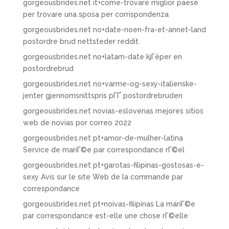
gorgeousbrides.net it+come-trovare miglior paese
per trovare una sposa per corrispondenza
gorgeousbrides.net no+date-noen-fra-et-annet-land
postordre brud nettsteder reddit
gorgeousbrides.net no+latam-date kjГёper en
postordrebrud
gorgeousbrides.net no+varme-og-sexy-italienske-
jenter gjennomsnittspris pГҐ postordrebruden
gorgeousbrides.net novias-eslovenas mejores sitios
web de novias por correo 2022
gorgeousbrides.net pt+amor-de-mulher-latina
Service de mariГ©e par correspondance rГ©el
gorgeousbrides.net pt+garotas-filipinas-gostosas-e-
sexy Avis sur le site Web de la commande par
correspondance
gorgeousbrides.net pt+noivas-filipinas La mariГ©e
par correspondance est-elle une chose rГ©elle