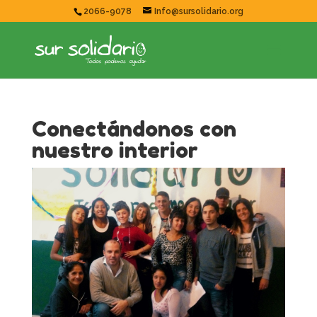
2066-9078
Info@sursolidario.org
Conectándonos con
nuestro interior