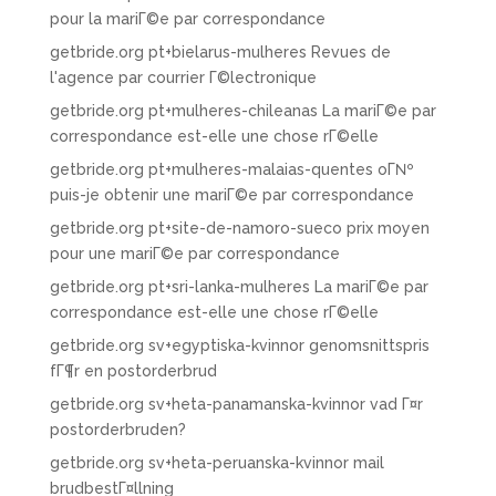
pour la mariГ©e par correspondance
getbride.org pt+bielarus-mulheres Revues de
l'agence par courrier Г©lectronique
getbride.org pt+mulheres-chileanas La mariГ©e par
correspondance est-elle une chose rГ©elle
getbride.org pt+mulheres-malaias-quentes oГ№
puis-je obtenir une mariГ©e par correspondance
getbride.org pt+site-de-namoro-sueco prix moyen
pour une mariГ©e par correspondance
getbride.org pt+sri-lanka-mulheres La mariГ©e par
correspondance est-elle une chose rГ©elle
getbride.org sv+egyptiska-kvinnor genomsnittspris
fГ¶r en postorderbrud
getbride.org sv+heta-panamanska-kvinnor vad Г¤r
postorderbruden?
getbride.org sv+heta-peruanska-kvinnor mail
brudbestГ¤llning