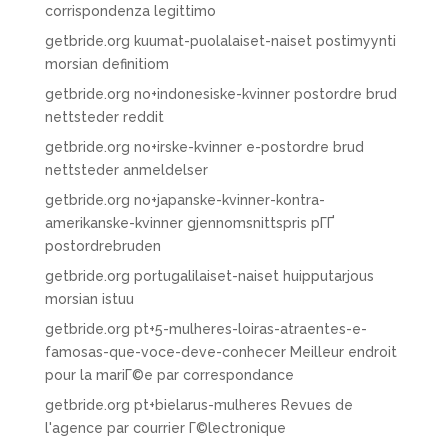
corrispondenza legittimo
getbride.org kuumat-puolalaiset-naiset postimyynti
morsian definitiom
getbride.org no+indonesiske-kvinner postordre brud
nettsteder reddit
getbride.org no+irske-kvinner e-postordre brud
nettsteder anmeldelser
getbride.org no+japanske-kvinner-kontra-
amerikanske-kvinner gjennomsnittspris pГҐ
postordrebruden
getbride.org portugalilaiset-naiset huipputarjous
morsian istuu
getbride.org pt+5-mulheres-loiras-atraentes-e-
famosas-que-voce-deve-conhecer Meilleur endroit
pour la mariГ©e par correspondance
getbride.org pt+bielarus-mulheres Revues de
l'agence par courrier Г©lectronique