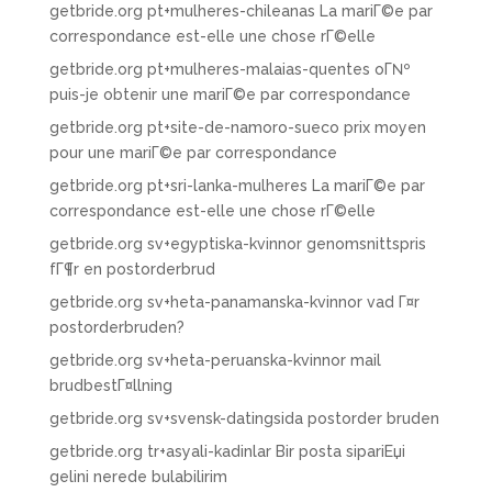
getbride.org pt+mulheres-chileanas La mariГ©e par
correspondance est-elle une chose rГ©elle
getbride.org pt+mulheres-malaias-quentes oГ№
puis-je obtenir une mariГ©e par correspondance
getbride.org pt+site-de-namoro-sueco prix moyen
pour une mariГ©e par correspondance
getbride.org pt+sri-lanka-mulheres La mariГ©e par
correspondance est-elle une chose rГ©elle
getbride.org sv+egyptiska-kvinnor genomsnittspris
fГ¶r en postorderbrud
getbride.org sv+heta-panamanska-kvinnor vad Г¤r
postorderbruden?
getbride.org sv+heta-peruanska-kvinnor mail
brudbestГ¤llning
getbride.org sv+svensk-datingsida postorder bruden
getbride.org tr+asyali-kadinlar Bir posta sipariЕџi
gelini nerede bulabilirim