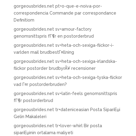
gorgeousbrides.net pt+o-que-e-noiva-por-
correspondencia Commande par correspondance
Definitiom
gorgeousbrides.net sv+amour-factory
genomsnittspris fГ¶r en postorderbrud
gorgeousbrides.net sv+heta-och-sexiga-flickor-i-
varlden mail brudbestГ¤llning
gorgeousbrides.net sv+heta-och-sexiga-irlandska-
flickor postorder brudbyrÃ¥ recensioner
gorgeousbrides.net sv+heta-och-sexiga-tyska-flickor
vad Г¤r postorderbruden?
gorgeousbrides.net sv+latin-feels genomsnittspris
fГ¶r postorderbrud
gorgeousbrides.net tr+dateniceasian Posta SipariЕџi
Gelin Makaleleri
gorgeousbrides.net tr+lover-whirl Bir posta
sipariЕџinin ortalama maliyeti