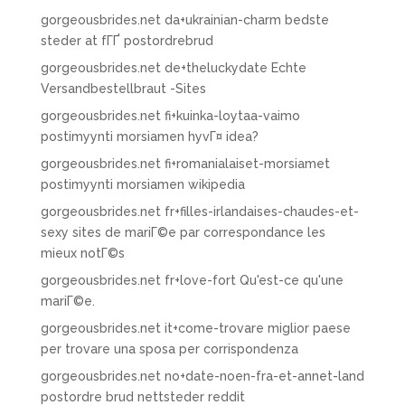
gorgeousbrides.net da+ukrainian-charm bedste
steder at fГҐ postordrebrud
gorgeousbrides.net de+theluckydate Echte
Versandbestellbraut -Sites
gorgeousbrides.net fi+kuinka-loytaa-vaimo
postimyynti morsiamen hyvГ¤ idea?
gorgeousbrides.net fi+romanialaiset-morsiamet
postimyynti morsiamen wikipedia
gorgeousbrides.net fr+filles-irlandaises-chaudes-et-
sexy sites de mariГ©e par correspondance les
mieux notГ©s
gorgeousbrides.net fr+love-fort Qu'est-ce qu'une
mariГ©e.
gorgeousbrides.net it+come-trovare miglior paese
per trovare una sposa per corrispondenza
gorgeousbrides.net no+date-noen-fra-et-annet-land
postordre brud nettsteder reddit