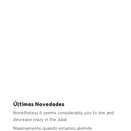
Últimas Novedades
Nonetheless it seems considerably you to she and
decrease crazy in the Julia!
Maximamente quando estamos alemde