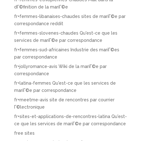
dГ©finition de la mariГ©e
fr+femmes-libanaises-chaudes sites de mariГ©e par
correspondance reddit
fr+femmes-slovenes-chaudes Qu'est-ce que les
services de mariГ©e par correspondance
fr+femmes-sud-africaines Industrie des mariГ©es
par correspondance
fr+jollyromance-avis Wiki de la mariГ©e par
correspondance
fr+latina-femmes Qu'est-ce que les services de
mariГ©e par correspondance
fr+meetme-avis site de rencontres par courrier
Г©lectronique
fr+sites-et-applications-de-rencontres-latina Qu'est-
ce que les services de mariГ©e par correspondance
free sites