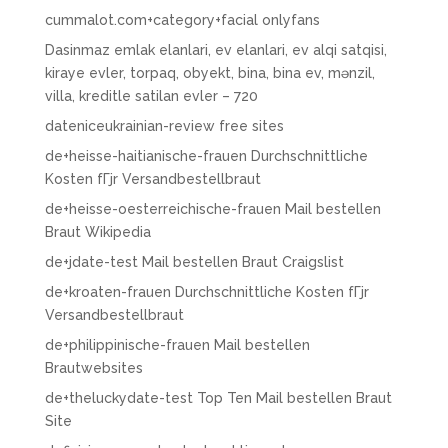
cummalot.com+category+facial onlyfans
Dasinmaz emlak elanlari, ev elanlari, ev alqi satqisi,
kiraye evler, torpaq, obyekt, bina, bina ev, mənzil,
villa, kreditle satilan evler – 720
dateniceukrainian-review free sites
de+heisse-haitianische-frauen Durchschnittliche
Kosten fГјr Versandbestellbraut
de+heisse-oesterreichische-frauen Mail bestellen
Braut Wikipedia
de+jdate-test Mail bestellen Braut Craigslist
de+kroaten-frauen Durchschnittliche Kosten fГјr
Versandbestellbraut
de+philippinische-frauen Mail bestellen
Brautwebsites
de+theluckydate-test Top Ten Mail bestellen Braut
Site