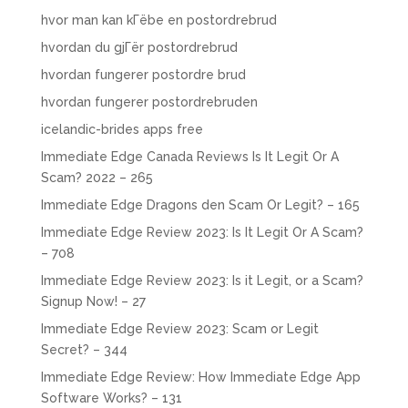
hvor man kan kГёbe en postordrebrud
hvordan du gjГёr postordrebrud
hvordan fungerer postordre brud
hvordan fungerer postordrebruden
icelandic-brides apps free
Immediate Edge Canada Reviews Is It Legit Or A
Scam? 2022 – 265
Immediate Edge Dragons den Scam Or Legit? – 165
Immediate Edge Review 2023: Is It Legit Or A Scam?
– 708
Immediate Edge Review 2023: Is it Legit, or a Scam?
Signup Now! – 27
Immediate Edge Review 2023: Scam or Legit
Secret? – 344
Immediate Edge Review: How Immediate Edge App
Software Works? – 131