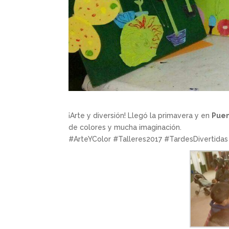
¡Arte y diversión! Llegó la primavera y en
Puen
de colores y mucha imaginación.
#ArteYColor #Talleres2017 #TardesDivertidas