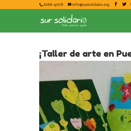
2066-9078
Info@sursolidario.org
¡Taller de arte en Pu