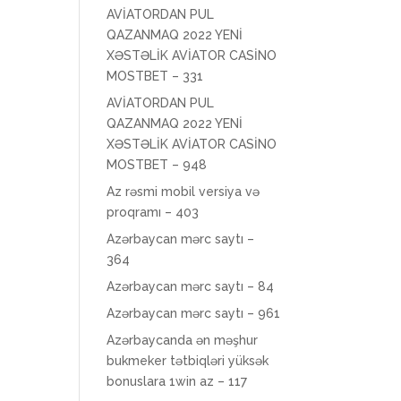
AVİATORDAN PUL
QAZANMAQ 2022 YENİ
XƏSTƏLİK AVİATOR CASİNO
MOSTBET – 331
AVİATORDAN PUL
QAZANMAQ 2022 YENİ
XƏSTƏLİK AVİATOR CASİNO
MOSTBET – 948
Az rəsmi mobil versiya və
proqramı – 403
Azərbaycan mərc saytı –
364
Azərbaycan mərc saytı – 84
Azərbaycan mərc saytı – 961
Azərbaycanda ən məşhur
bukmeker tətbiqləri yüksək
bonuslara 1win az – 117