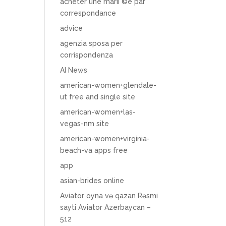
acheter une mariГ©e par
correspondance
advice
agenzia sposa per
corrispondenza
AI News
american-women+glendale-
ut free and single site
american-women+las-
vegas-nm site
american-women+virginia-
beach-va apps free
app
asian-brides online
Aviator oyna və qazan Rəsmi
sayti Aviator Azerbaycan –
512