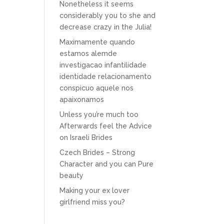
Nonetheless it seems
considerably you to she and
decrease crazy in the Julia!
Maximamente quando
estamos alemde
investigacao infantilidade
identidade relacionamento
conspicuo aquele nos
apaixonamos
Unless you’re much too
Afterwards feel the Advice
on Israeli Brides
Czech Brides – Strong
Character and you can Pure
beauty
Making your ex lover
girlfriend miss you?