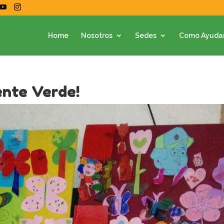
Home
Nosotros
Sedes
Como Ayuda
ente Verde!