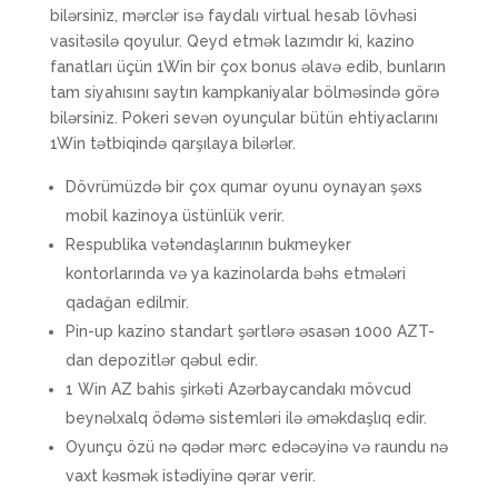
bilərsiniz, mərclər isə faydalı virtual hesab lövhəsi
vasitəsilə qoyulur. Qeyd etmək lazımdır ki, kazino
fanatları üçün 1Win bir çox bonus əlavə edib, bunların
tam siyahısını saytın kampkaniyalar bölməsində görə
bilərsiniz. Pokeri sevən oyunçular bütün ehtiyaclarını
1Win tətbiqində qarşılaya bilərlər.
Dövrümüzdə bir çox qumar oyunu oynayan şəxs
mobil kazinoya üstünlük verir.
Respublika vətəndaşlarının bukmeyker
kontorlarında və ya kazinolarda bəhs etmələri
qadağan edilmir.
Pin-up kazino standart şərtlərə əsasən 1000 AZT-
dan depozitlər qəbul edir.
1 Win AZ bahis şirkəti Azərbaycandakı mövcud
beynəlxalq ödəmə sistemləri ilə əməkdaşlıq edir.
Oyunçu özü nə qədər mərc edəcəyinə və raundu nə
vaxt kəsmək istədiyinə qərar verir.