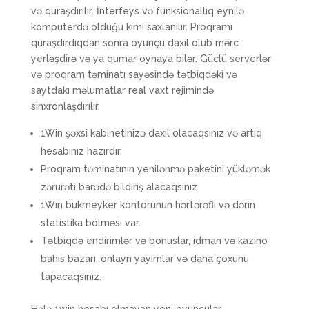
və quraşdırılır. İnterfeys və funksionallıq eynilə
kompüterdə olduğu kimi saxlanılır. Proqramı
quraşdırdıqdan sonra oyunçu daxil olub mərc
yerləşdirə və ya qumar oynaya bilər. Güclü serverlər
və proqram təminatı sayəsində tətbiqdəki və
saytdakı məlumatlar real vaxt rejimində
sinxronlaşdırılır.
1Win şəxsi kabinetinizə daxil olacaqsınız və artıq
hesabınız hazırdır.
Proqram təminatının yenilənmə paketini yükləmək
zərurəti barədə bildiriş alacaqsınız
1Win bukmeyker kontorunun hərtərəfli və dərin
statistika bölməsi var.
Tətbiqdə endirimlər və bonuslar, idman və kazino
bahis bazarı, onlayn yayımlar və daha çoxunu
tapacaqsınız.