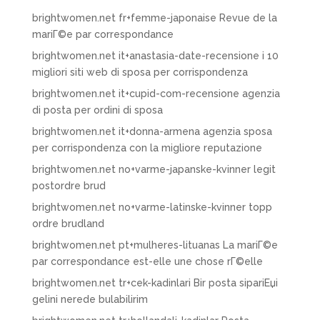
brightwomen.net fr+femme-japonaise Revue de la
mariГ©e par correspondance
brightwomen.net it+anastasia-date-recensione i 10
migliori siti web di sposa per corrispondenza
brightwomen.net it+cupid-com-recensione agenzia
di posta per ordini di sposa
brightwomen.net it+donna-armena agenzia sposa
per corrispondenza con la migliore reputazione
brightwomen.net no+varme-japanske-kvinner legit
postordre brud
brightwomen.net no+varme-latinske-kvinner topp
ordre brudland
brightwomen.net pt+mulheres-lituanas La mariГ©e
par correspondance est-elle une chose rГ©elle
brightwomen.net tr+cek-kadinlari Bir posta sipariЕџi
gelini nerede bulabilirim