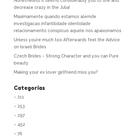
Nonetheless it seems considerably you to she and
decrease crazy in the Julia!
Maximamente quando estamos alemde
investigacao infantilidade identidade
relacionamento conspicuo aquele nos apaixonamos
Unless you’re much too Afterwards feel the Advice
on Israeli Brides
Czech Brides – Strong Character and you can Pure
beauty
Making your ex lover girlfriend miss you?
Categorías
– 211
– 253
– 297
– 452
– 76