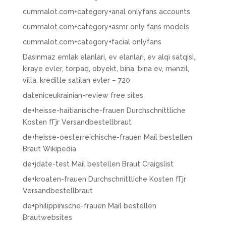
cummalot.com+category+anal onlyfans accounts
cummalot.com+category+asmr only fans models
cummalot.com+category+facial onlyfans
Dasinmaz emlak elanlari, ev elanlari, ev alqi satqisi,
kiraye evler, torpaq, obyekt, bina, bina ev, mənzil,
villa, kreditle satilan evler – 720
dateniceukrainian-review free sites
de+heisse-haitianische-frauen Durchschnittliche
Kosten fГјr Versandbestellbraut
de+heisse-oesterreichische-frauen Mail bestellen
Braut Wikipedia
de+jdate-test Mail bestellen Braut Craigslist
de+kroaten-frauen Durchschnittliche Kosten fГјr
Versandbestellbraut
de+philippinische-frauen Mail bestellen
Brautwebsites