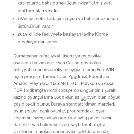
kazinolarda bəhs etmək üçün inkişaf etmiş yerli
platformaları yoxdur.
1Win az mobil tətbiqinin oyun və bahislər üzərində
üstünlükləri vardır.
2015-ci ildə fəaliyyətə başlayan layihə Kiprdə
qeydiyyatdan keçib.
Qumarxananın fəaliyyəti lisenziya müqaviləsi
əsasında tənzimlənir. 1win Casino göstərilən
milliyyətin qanunvericiliyinə uyğun olaraq Fr. 1 WIN
üçün proqram təminatçıları Yggdrasil, Edorphina,
Amatic, Play’n GO, GamART, EGT, Playson və oxşar
TOP tərtibatçıları kimi sənaye nəhəngləridir. 1 şərab
kazino oyunçularına 1000-dən az
oyun olan böyük
çeşid təklif olunur. Buraya standart idman mərcləri,
oyun şouları, canlı oyunlar, proqramdaxili oyun
seçimləri, həmçinin ən populyar aylıq poker turniri
daxildir! 1win bukmeker veb-saytı tərtibatçılar
tərəfindən mümkün qədər aydın şəkildə qurulub,