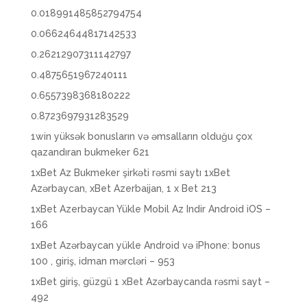
0.018991485852794754
0.06624644817142533
0.26212907311142797
0.4875651967240111
0.6557398368180222
0.8723697931283529
1win yüksək bonusların və əmsalların olduğu çox
qazandıran bukmeker 621
1xBet Az Bukmeker şirkəti rəsmi saytı 1xBet
Azərbaycan, xBet Azerbaijan, 1 x Bet 213
1xBet Azerbaycan Yükle Mobil Az Indir Android iOS –
166
1xBet Azərbaycan yükle Android və iPhone: bonus
100 , giriş, idman mərcləri – 953
1xBet giriş, güzgü 1 xBet Azərbaycanda rəsmi sayt –
492