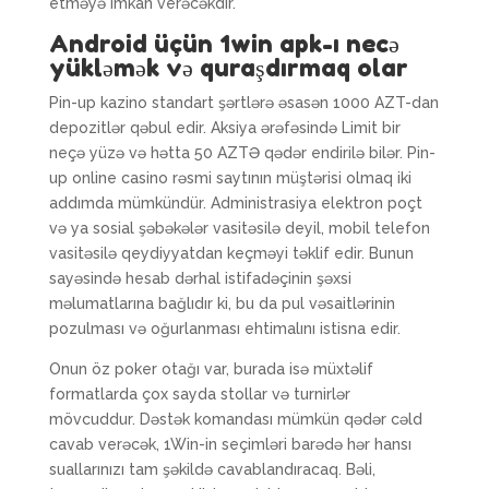
etməyə imkan verəcəkdir.
Android üçün 1win apk-ı necə
yükləmək və quraşdırmaq olar
Pin-up kazino standart şərtlərə əsasən 1000 AZT-dan
depozitlər qəbul edir. Aksiya ərəfəsində Limit bir
neçə yüzə və hətta 50 AZTƏ qədər endirilə bilər. Pin-
up online casino rəsmi saytının müştərisi olmaq iki
addımda mümkündür. Administrasiya elektron poçt
və ya sosial şəbəkələr vasitəsilə deyil, mobil telefon
vasitəsilə qeydiyyatdan keçməyi təklif edir. Bunun
sayəsində hesab dərhal istifadəçinin şəxsi
məlumatlarına bağlıdır ki, bu da pul vəsaitlərinin
pozulması və oğurlanması ehtimalını istisna edir.
Onun öz poker otağı var, burada isə müxtəlif
formatlarda çox sayda stollar və turnirlər
mövcuddur. Dəstək komandası mümkün qədər cəld
cavab verəcək, 1Win-in seçimləri barədə hər hansı
suallarınızı tam şəkildə cavablandıracaq. Bəli,