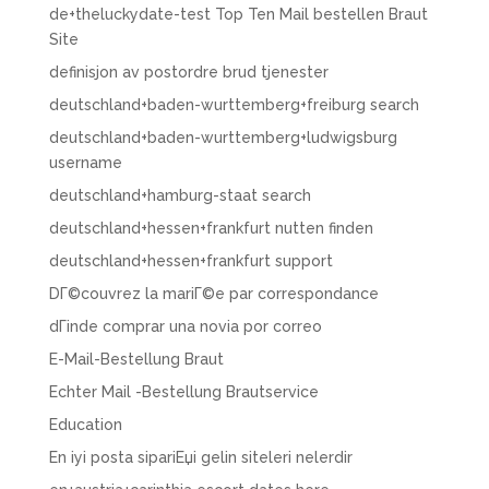
de+theluckydate-test Top Ten Mail bestellen Braut
Site
definisjon av postordre brud tjenester
deutschland+baden-wurttemberg+freiburg search
deutschland+baden-wurttemberg+ludwigsburg
username
deutschland+hamburg-staat search
deutschland+hessen+frankfurt nutten finden
deutschland+hessen+frankfurt support
DГ©couvrez la mariГ©e par correspondance
dГіnde comprar una novia por correo
E-Mail-Bestellung Braut
Echter Mail -Bestellung Brautservice
Education
En iyi posta sipariЕџi gelin siteleri nelerdir