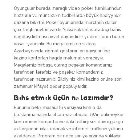
Oyunçular burada maraqlı video poker turnirlərindən
həzz ala və müntəzəm tədbirlərdə böyük hədiyyələr
qazana bilərlər. Poker oyunlarında mərclərin də bir
çox fərqli növləri vardır. Yüksəklik set istifadəçi bahis
nağdlaşdırılması əvvəl dayandırılır yedim, sonra bütün
vəsait yandırılır. Bu məqaləmizdə sizlərə
Azərbaycanda xidmət göstərən ən yaxşı online
kazino kontorları haqda məlumat verəcəyik.
Məqaləmiz birbaşa olaraq peşəkar komandamız
tərəfindən tərəfsiz və peşəkar komandamız
tərəfindən hazırlanıb. Bildiyiniz kimi kazino online son
zamanlar kifayət qədər populyardır.
Bəhs etmək üçün nə lazımdır?
Bununla belə, masaüstü versiyası kimi o da
bloklanma halında əlçatmaz olacaq. 1Win bukmeyker
kontorunun kompüterinizdəki tətbiqi sizi daimi güzgü
axtarışından xilas edəcək və internet trafikinin yükünü
azaldacaq. Proqram bir neçə saniyə ərzində yüklənir