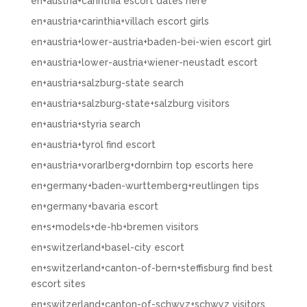
en+austria+carinthia escort dates here
en+austria+carinthia+villach escort girls
en+austria+lower-austria+baden-bei-wien escort girl
en+austria+lower-austria+wiener-neustadt escort
en+austria+salzburg-state search
en+austria+salzburg-state+salzburg visitors
en+austria+styria search
en+austria+tyrol find escort
en+austria+vorarlberg+dornbirn top escorts here
en+germany+baden-wurttemberg+reutlingen tips
en+germany+bavaria escort
en+s+models+de-hb+bremen visitors
en+switzerland+basel-city escort
en+switzerland+canton-of-bern+steffisburg find best
escort sites
en+switzerland+canton-of-schwyz+schwyz visitors