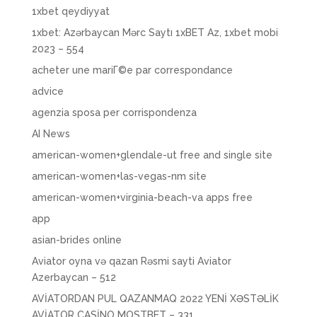
1xbet qeydiyyat
1xbet: Azərbaycan Mərc Saytı 1xBET Az, 1xbet mobi
2023 – 554
acheter une mariГ©e par correspondance
advice
agenzia sposa per corrispondenza
AI News
american-women+glendale-ut free and single site
american-women+las-vegas-nm site
american-women+virginia-beach-va apps free
app
asian-brides online
Aviator oyna və qazan Rəsmi sayti Aviator
Azerbaycan – 512
AVİATORDAN PUL QAZANMAQ 2022 YENİ XƏSTƏLİK
AVİATOR CASİNO MOSTBET – 331