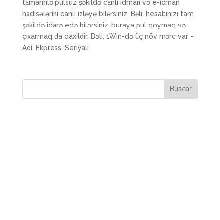
tamamilə pulsuz şəkildə canlı idman və e-idman
hadisələrini canlı izləyə bilərsiniz. Bəli, hesabınızı tam
şəkildə idarə edə bilərsiniz, buraya pul qoymaq və
çıxarmaq da daxildir. Bəli, 1Win-də üç növ mərc var –
Adi, Ekpress, Seriyalı.