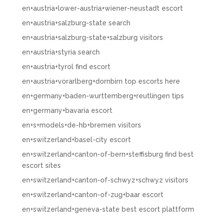
en+austria+lower-austria+wiener-neustadt escort
en+austria+salzburg-state search
en+austria+salzburg-state+salzburg visitors
en+austria+styria search
en+austria+tyrol find escort
en+austria+vorarlberg+dornbirn top escorts here
en+germany+baden-wurttemberg+reutlingen tips
en+germany+bavaria escort
en+s+models+de-hb+bremen visitors
en+switzerland+basel-city escort
en+switzerland+canton-of-bern+steffisburg find best
escort sites
en+switzerland+canton-of-schwyz+schwyz visitors
en+switzerland+canton-of-zug+baar escort
en+switzerland+geneva-state best escort plattform