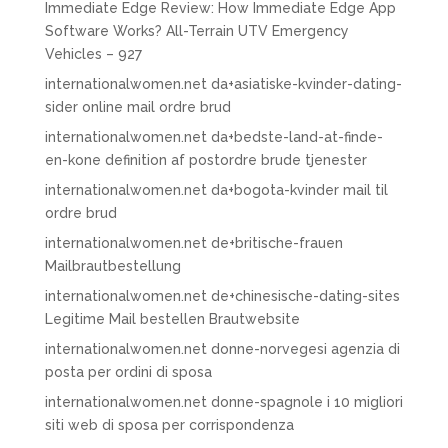
Immediate Edge Review: How Immediate Edge App
Software Works? All-Terrain UTV Emergency
Vehicles – 927
internationalwomen.net da+asiatiske-kvinder-dating-
sider online mail ordre brud
internationalwomen.net da+bedste-land-at-finde-
en-kone definition af postordre brude tjenester
internationalwomen.net da+bogota-kvinder mail til
ordre brud
internationalwomen.net de+britische-frauen
Mailbrautbestellung
internationalwomen.net de+chinesische-dating-sites
Legitime Mail bestellen Brautwebsite
internationalwomen.net donne-norvegesi agenzia di
posta per ordini di sposa
internationalwomen.net donne-spagnole i 10 migliori
siti web di sposa per corrispondenza