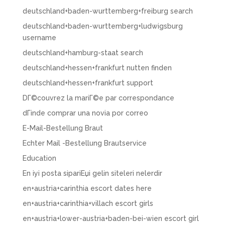
deutschland+baden-wurttemberg+freiburg search
deutschland+baden-wurttemberg+ludwigsburg
username
deutschland+hamburg-staat search
deutschland+hessen+frankfurt nutten finden
deutschland+hessen+frankfurt support
DГ©couvrez la mariГ©e par correspondance
dГіnde comprar una novia por correo
E-Mail-Bestellung Braut
Echter Mail -Bestellung Brautservice
Education
En iyi posta sipariЕџi gelin siteleri nelerdir
en+austria+carinthia escort dates here
en+austria+carinthia+villach escort girls
en+austria+lower-austria+baden-bei-wien escort girl