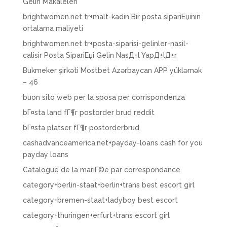
Gelin Makaleleri
brightwomen.net tr+malt-kadin Bir posta sipariЕџinin
ortalama maliyeti
brightwomen.net tr+posta-siparisi-gelinler-nasil-
calisir Posta SipariЕџi Gelin NasД±l YapД±lД±r
Bukmeker şirkəti Mostbet Azərbaycan APP yükləmək
– 46
buon sito web per la sposa per corrispondenza
bГ¤sta land fГ¶r postorder brud reddit
bГ¤sta platser fГ¶r postorderbrud
cashadvanceamerica.net+payday-loans cash for you
payday loans
Catalogue de la mariГ©e par correspondance
category+berlin-staat+berlin+trans best escort girl
category+bremen-staat+ladyboy best escort
category+thuringen+erfurt+trans escort girl