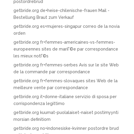
postordrebrud
getbride.org de+heise-chilenische-frauen Mail -
Bestellung Braut zum Verkauf
getbride.org es+mujeres-singapur correo de la novia
orden
getbride.org fr+femmes-americaines-vs-femmes-
europeennes sites de mariГ©e par correspondance
les mieux notГ©s
getbride.org fr+femmes-serbes Avis sur le site Web
de la commande par correspondance
getbride.org fr+femmes-slovaques sites Web de la
meilleure vente par correspondance
getbride.org it+donne-italiane servizio di sposa per
corrispondenza legittimo
getbride.org kuumat-puolalaiset-naiset postimyynti
morsian definitiom
getbride.org no+indonesiske-kvinner postordre brud