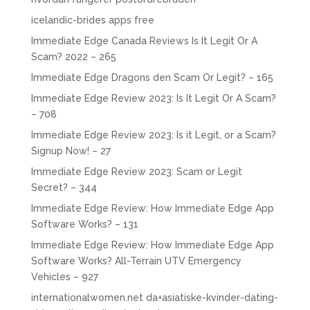
icelandic-brides apps free
Immediate Edge Canada Reviews Is It Legit Or A
Scam? 2022 – 265
Immediate Edge Dragons den Scam Or Legit? – 165
Immediate Edge Review 2023: Is It Legit Or A Scam?
– 708
Immediate Edge Review 2023: Is it Legit, or a Scam?
Signup Now! – 27
Immediate Edge Review 2023: Scam or Legit
Secret? – 344
Immediate Edge Review: How Immediate Edge App
Software Works? – 131
Immediate Edge Review: How Immediate Edge App
Software Works? All-Terrain UTV Emergency
Vehicles – 927
internationalwomen.net da+asiatiske-kvinder-dating-