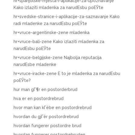
hr+spanjolske-mjesta-i-aplikacije-za-upoznavanje
Kako izlaziti mladenka za narudЕѕbu poЕЎte
hr+svedske-stranice-i-aplikacije-za-saznavanje Kako
radi mladenke za narudЕѕbu poЕЎte
hr+vruce-argentinske-zene mladenka
hr+vruce-bali-zene Kako izlaziti mladenka za
narudЕѕbu poЕЎte
hr+vruce-belgijske-zene Najbolja reputacija
narudЕѕbe mladenke
hr+vruce-iracke-zene Е to je mladenka za narudЕѕbu
poЕЎte?
hur man gГ¶r en postorderbrud
hva er en postordrebrud
hvor man kan kГёbe en postordrebrud
hvordan du gjГёr postordrebrud
hvordan fungerer postordre brud
hvordan fungerer postordrebruden