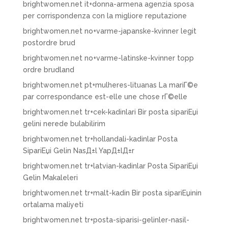
brightwomen.net it+donna-armena agenzia sposa
per corrispondenza con la migliore reputazione
brightwomen.net no+varme-japanske-kvinner legit
postordre brud
brightwomen.net no+varme-latinske-kvinner topp
ordre brudland
brightwomen.net pt+mulheres-lituanas La mariГ©e
par correspondance est-elle une chose rГ©elle
brightwomen.net tr+cek-kadinlari Bir posta sipariЕџi
gelini nerede bulabilirim
brightwomen.net tr+hollandali-kadinlar Posta
SipariЕџi Gelin NasД±l YapД±lД±r
brightwomen.net tr+latvian-kadinlar Posta SipariЕџi
Gelin Makaleleri
brightwomen.net tr+malt-kadin Bir posta sipariЕџinin
ortalama maliyeti
brightwomen.net tr+posta-siparisi-gelinler-nasil-