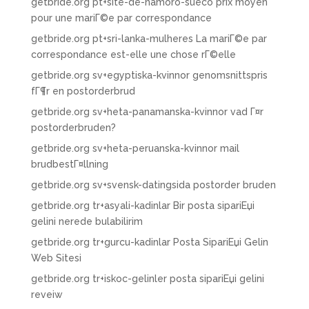
getbride.org pt+site-de-namoro-sueco prix moyen
pour une mariГ©e par correspondance
getbride.org pt+sri-lanka-mulheres La mariГ©e par
correspondance est-elle une chose rГ©elle
getbride.org sv+egyptiska-kvinnor genomsnittspris
fГ¶r en postorderbrud
getbride.org sv+heta-panamanska-kvinnor vad Г¤r
postorderbruden?
getbride.org sv+heta-peruanska-kvinnor mail
brudbestГ¤llning
getbride.org sv+svensk-datingsida postorder bruden
getbride.org tr+asyali-kadinlar Bir posta sipariЕџi
gelini nerede bulabilirim
getbride.org tr+gurcu-kadinlar Posta SipariЕџi Gelin
Web Sitesi
getbride.org tr+iskoc-gelinler posta sipariЕџi gelini
reveiw