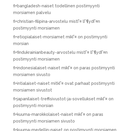
fi+bangladesh-naiset todellinen postimyynti
morsiamen palvelu
fi+christian-filipina-arvostelu mistГ¤ lГ¶ydГ¤n
postimyynti morsiamen
fi+etiopialaiset-morsiamet mikГ¤ on postimyynti
morsian
fi+findukrainianbeauty-arvostelu mistГ¤ lГ¶ydГ¤n
postimyynti morsiamen
fi+indonesialaiset-naiset mikГ¤ on paras postimyynti
morsiamen sivusto
fi+intialaiset-naiset mitkГ¤ ovat parhaat postimyynti
morsiamen sivustot
fi+japanilaiset-treffisivustot-ja-sovellukset mikГ¤ on
postimyynti morsian
fi+kuuma-marokkolaiset-naiset mikГ¤ on paras
postimyynti morsiamen sivusto
fi+kuuma-medellin-naiset on postimyynti morsiamen