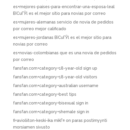
es+mejores-paises-para-encontrar-una-esposa-leal
ВїCuГЎl es el mejor sitio para novias por correo
es+mujeres-alemanas servicio de novia de pedidos
por correo mejor calificado
es+mujeres-jordanas ВїCuГЎl es el mejor sitio para
novias por correo
es+novias-colombianas que es una novia de pedidos
por correo
fansfan.com+category+18-year-old sign up
fansfan.com+category+18-year-old visitors
fansfan.com+category+australian username
fansfan.com+category+best tips
fansfan.com+category+bisexual sign in
fansfan.com+category+shemale sign in
fi+avioliiton-keski-ika mikГ¤ on paras postimyynti
morsiamen sivusto