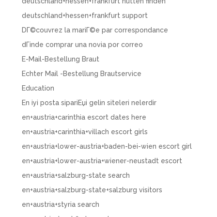
deutschland+hessen+frankfurt nutten finden
deutschland+hessen+frankfurt support
DГ©couvrez la mariГ©e par correspondance
dГіnde comprar una novia por correo
E-Mail-Bestellung Braut
Echter Mail -Bestellung Brautservice
Education
En iyi posta sipariЕџi gelin siteleri nelerdir
en+austria+carinthia escort dates here
en+austria+carinthia+villach escort girls
en+austria+lower-austria+baden-bei-wien escort girl
en+austria+lower-austria+wiener-neustadt escort
en+austria+salzburg-state search
en+austria+salzburg-state+salzburg visitors
en+austria+styria search