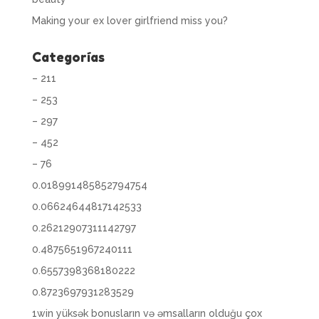
Making your ex lover girlfriend miss you?
Categorías
– 211
– 253
– 297
– 452
– 76
0.018991485852794754
0.06624644817142533
0.26212907311142797
0.4875651967240111
0.6557398368180222
0.8723697931283529
1win yüksək bonusların və əmsalların olduğu çox