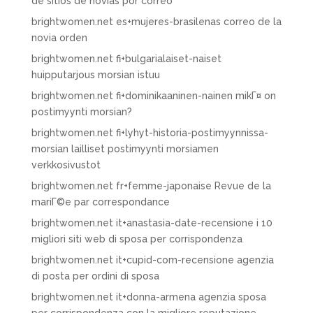
de sitios de novias por correo
brightwomen.net es+mujeres-brasilenas correo de la
novia orden
brightwomen.net fi+bulgarialaiset-naiset
huipputarjous morsian istuu
brightwomen.net fi+dominikaaninen-nainen mikГ¤ on
postimyynti morsian?
brightwomen.net fi+lyhyt-historia-postimyynnissa-
morsian lailliset postimyynti morsiamen
verkkosivustot
brightwomen.net fr+femme-japonaise Revue de la
mariГ©e par correspondance
brightwomen.net it+anastasia-date-recensione i 10
migliori siti web di sposa per corrispondenza
brightwomen.net it+cupid-com-recensione agenzia
di posta per ordini di sposa
brightwomen.net it+donna-armena agenzia sposa