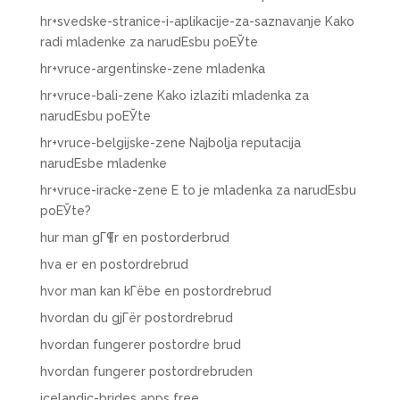
hr+svedske-stranice-i-aplikacije-za-saznavanje Kako
radi mladenke za narudЕѕbu poЕЎte
hr+vruce-argentinske-zene mladenka
hr+vruce-bali-zene Kako izlaziti mladenka za
narudЕѕbu poЕЎte
hr+vruce-belgijske-zene Najbolja reputacija
narudЕѕbe mladenke
hr+vruce-iracke-zene Е to je mladenka za narudЕѕbu
poЕЎte?
hur man gГ¶r en postorderbrud
hva er en postordrebrud
hvor man kan kГёbe en postordrebrud
hvordan du gjГёr postordrebrud
hvordan fungerer postordre brud
hvordan fungerer postordrebruden
icelandic-brides apps free