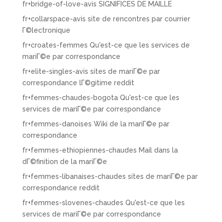
fr+bridge-of-love-avis SIGNIFICES DE MAILLE
fr+collarspace-avis site de rencontres par courrier
Г©lectronique
fr+croates-femmes Qu'est-ce que les services de
mariГ©e par correspondance
fr+elite-singles-avis sites de mariГ©e par
correspondance lГ©gitime reddit
fr+femmes-chaudes-bogota Qu'est-ce que les
services de mariГ©e par correspondance
fr+femmes-danoises Wiki de la mariГ©e par
correspondance
fr+femmes-ethiopiennes-chaudes Mail dans la
dГ©finition de la mariГ©e
fr+femmes-libanaises-chaudes sites de mariГ©e par
correspondance reddit
fr+femmes-slovenes-chaudes Qu'est-ce que les
services de mariГ©e par correspondance