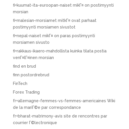
fi+kuumat-ita-euroopan-naiset mikГ¤ on postimyynti
morsian
fi+malesian-morsiamet mitkГ¤ ovat parhaat
postimyynti morsiamen sivustot
fi+nepal-naiset mikГ¤ on paras postimyynti
morsiamen sivusto
fi+rakkaus-ikaero-mahdollista kuinka tilata postia
venГ¤lГ¤inen morsian
find en brud
finn postordrebrud
FinTech
Forex Trading
fr+allemagne-femmes-vs-femmes-americaines Wiki
de la mariГ©e par correspondance
fr+bharat-matrimony-avis site de rencontres par
courrier Г©lectronique