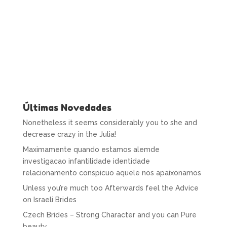
Últimas Novedades
Nonetheless it seems considerably you to she and
decrease crazy in the Julia!
Maximamente quando estamos alemde
investigacao infantilidade identidade
relacionamento conspicuo aquele nos apaixonamos
Unless you’re much too Afterwards feel the Advice
on Israeli Brides
Czech Brides – Strong Character and you can Pure
beauty