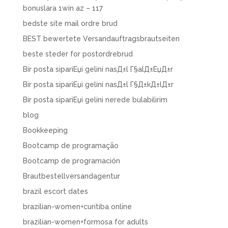
bonuslara 1win az – 117
bedste site mail ordre brud
BEST bewertete Versandauftragsbrautseiten
beste steder for postordrebrud
Bir posta sipariЕџi gelini nasД±l Г§alД±ЕџД±r
Bir posta sipariЕџi gelini nasД±l Г§Д±kД±lД±r
Bir posta sipariЕџi gelini nerede bulabilirim
blog
Bookkeeping
Bootcamp de programação
Bootcamp de programación
Brautbestellversandagentur
brazil escort dates
brazilian-women+curitiba online
brazilian-women+formosa for adults