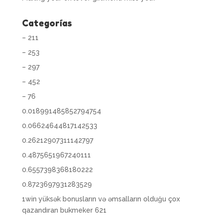
Categorías
– 211
– 253
– 297
– 452
– 76
0.018991485852794754
0.06624644817142533
0.26212907311142797
0.4875651967240111
0.6557398368180222
0.8723697931283529
1win yüksək bonusların və əmsalların olduğu çox
qazandıran bukmeker 621