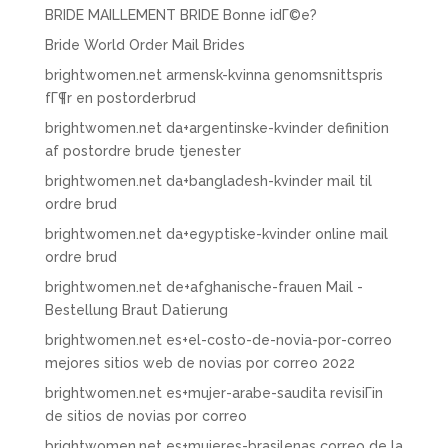
BRIDE MAILLEMENT BRIDE Bonne idГ©e?
Bride World Order Mail Brides
brightwomen.net armensk-kvinna genomsnittspris
fГ¶r en postorderbrud
brightwomen.net da+argentinske-kvinder definition
af postordre brude tjenester
brightwomen.net da+bangladesh-kvinder mail til
ordre brud
brightwomen.net da+egyptiske-kvinder online mail
ordre brud
brightwomen.net de+afghanische-frauen Mail -
Bestellung Braut Datierung
brightwomen.net es+el-costo-de-novia-por-correo
mejores sitios web de novias por correo 2022
brightwomen.net es+mujer-arabe-saudita revisiГіn
de sitios de novias por correo
brightwomen.net es+mujeres-brasilenas correo de la