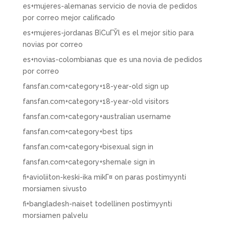
es+mujeres-alemanas servicio de novia de pedidos
por correo mejor calificado
es+mujeres-jordanas ВїCuГЎl es el mejor sitio para
novias por correo
es+novias-colombianas que es una novia de pedidos
por correo
fansfan.com+category+18-year-old sign up
fansfan.com+category+18-year-old visitors
fansfan.com+category+australian username
fansfan.com+category+best tips
fansfan.com+category+bisexual sign in
fansfan.com+category+shemale sign in
fi+avioliiton-keski-ika mikГ¤ on paras postimyynti
morsiamen sivusto
fi+bangladesh-naiset todellinen postimyynti
morsiamen palvelu