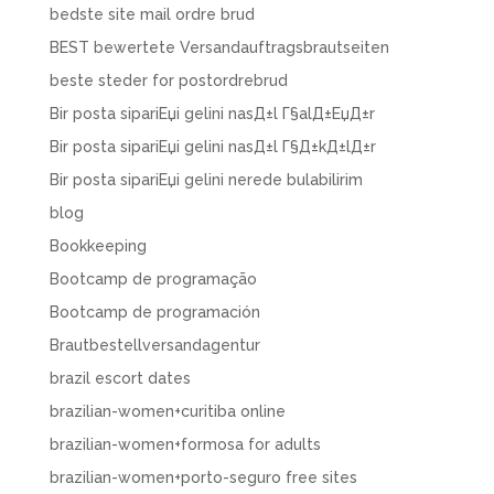
bedste site mail ordre brud
BEST bewertete Versandauftragsbrautseiten
beste steder for postordrebrud
Bir posta sipariЕџi gelini nasД±l Г§alД±ЕџД±r
Bir posta sipariЕџi gelini nasД±l Г§Д±kД±lД±r
Bir posta sipariЕџi gelini nerede bulabilirim
blog
Bookkeeping
Bootcamp de programação
Bootcamp de programación
Brautbestellversandagentur
brazil escort dates
brazilian-women+curitiba online
brazilian-women+formosa for adults
brazilian-women+porto-seguro free sites