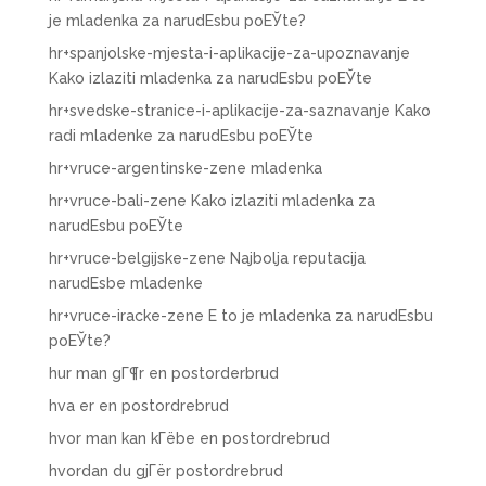
je mladenka za narudЕѕbu poЕЎte?
hr+spanjolske-mjesta-i-aplikacije-za-upoznavanje
Kako izlaziti mladenka za narudЕѕbu poЕЎte
hr+svedske-stranice-i-aplikacije-za-saznavanje Kako
radi mladenke za narudЕѕbu poЕЎte
hr+vruce-argentinske-zene mladenka
hr+vruce-bali-zene Kako izlaziti mladenka za
narudЕѕbu poЕЎte
hr+vruce-belgijske-zene Najbolja reputacija
narudЕѕbe mladenke
hr+vruce-iracke-zene Е to je mladenka za narudЕѕbu
poЕЎte?
hur man gГ¶r en postorderbrud
hva er en postordrebrud
hvor man kan kГёbe en postordrebrud
hvordan du gjГёr postordrebrud