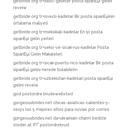
getbride.org tr+iskoc-gelinler posta sipariЕџi gelini
reveiw
getbride.org tr+isvecli-kadinlar Bir posta sipariЕџinin
ortalama maliyeti
getbride.org tr+meksikali-kadinlar En iyi posta
sipariЕџi gelin yerleri
getbride.org tr+seksi-ve-sicak-rus-kadinlar Posta
SipariЕџi Gelin Makaleleri
getbride.org tr+sicak-puerto-rico-kadinlar Bir posta
sipariЕџi gelini nerede bulabilirim
getbride.org tr+uzbekistan-kadinlari posta sipariЕџi
gelini reveiw
god postordre brudewebsted
gorgeousbrides.net chicas-asiaticas-calientes-y-
sexys los 5 mejores sitios para novias por correo
gorgeousbrides.net da+ukrainian-charm bedste
steder at fГҐ postordrebrud