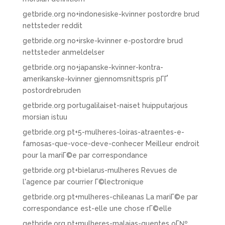
getbride.org no+indonesiske-kvinner postordre brud
nettsteder reddit
getbride.org no+irske-kvinner e-postordre brud
nettsteder anmeldelser
getbride.org no+japanske-kvinner-kontra-
amerikanske-kvinner gjennomsnittspris pГҐ
postordrebruden
getbride.org portugalilaiset-naiset huipputarjous
morsian istuu
getbride.org pt+5-mulheres-loiras-atraentes-e-
famosas-que-voce-deve-conhecer Meilleur endroit
pour la mariГ©e par correspondance
getbride.org pt+bielarus-mulheres Revues de
l'agence par courrier Г©lectronique
getbride.org pt+mulheres-chileanas La mariГ©e par
correspondance est-elle une chose rГ©elle
getbride.org pt+mulheres-malaias-quentes oГ№