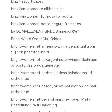
brazil escort dates
brazilian-women+curitiba online
brazilian-women+formosa for adults
brazilian-women+porto-seguro free sites
BRIDE MAILLEMENT BRIDE Bonne idГ©e?
Bride World Order Mail Brides
brightwomen.net armensk-kvinna genomsnittspris
fГ¶r en postorderbrud
brightwomen.net da+argentinske-kvinder definition
af postordre brude tjenester
brightwomen.net da+bangladesh-kvinder mail til
ordre brud
brightwomen.net da+egyptiske-kvinder online mail
ordre brud
brightwomen.net de+afghanische-frauen Mail -
Bestellung Braut Datierung