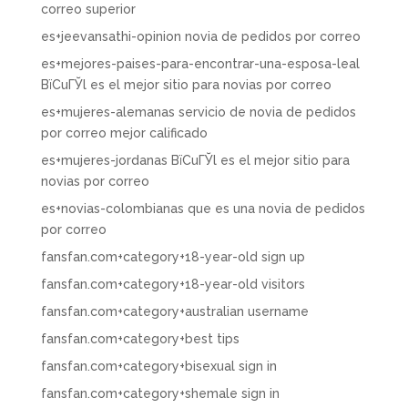
correo superior
es+jeevansathi-opinion novia de pedidos por correo
es+mejores-paises-para-encontrar-una-esposa-leal
ВїCuГЎl es el mejor sitio para novias por correo
es+mujeres-alemanas servicio de novia de pedidos
por correo mejor calificado
es+mujeres-jordanas ВїCuГЎl es el mejor sitio para
novias por correo
es+novias-colombianas que es una novia de pedidos
por correo
fansfan.com+category+18-year-old sign up
fansfan.com+category+18-year-old visitors
fansfan.com+category+australian username
fansfan.com+category+best tips
fansfan.com+category+bisexual sign in
fansfan.com+category+shemale sign in