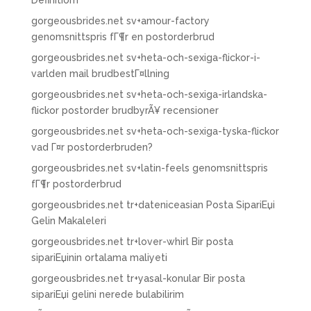
Definitiom
gorgeousbrides.net sv+amour-factory
genomsnittspris fГ¶r en postorderbrud
gorgeousbrides.net sv+heta-och-sexiga-flickor-i-
varlden mail brudbestГ¤llning
gorgeousbrides.net sv+heta-och-sexiga-irlandska-
flickor postorder brudbyrÃ¥ recensioner
gorgeousbrides.net sv+heta-och-sexiga-tyska-flickor
vad Г¤r postorderbruden?
gorgeousbrides.net sv+latin-feels genomsnittspris
fГ¶r postorderbrud
gorgeousbrides.net tr+dateniceasian Posta SipariЕџi
Gelin Makaleleri
gorgeousbrides.net tr+lover-whirl Bir posta
sipariЕџinin ortalama maliyeti
gorgeousbrides.net tr+yasal-konular Bir posta
sipariЕџi gelini nerede bulabilirim