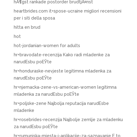
hÃ¶gst rankade postorder brudtjÃ¤nst
heartbrides.com it+spose-ucraine migliori recensioni
per i siti della sposa
hitta en brud
hot
hot-jordanian-women for adults
hr+bravodate-recenzija Kako radi mladenke za
narudЕѕbu poЕЎte
hr+honduraske-nevjeste legitimna mladenka za
narudЕѕbu poЕЎte
hr+njemacka-zene-vs-american-women legitimna
mladenka za narudЕѕbu poЕЎte
hr+poljske-zene Najbolja reputacija narudЕѕbe
mladenke
hr+rosebrides-recenzija Najbolje zemlje za mladenku
za narudЕѕbu poЕЎte
hr+rumunjska-mjesta-i-aplikacije-za-saznavanje Е to