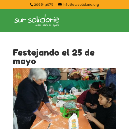
2066-9078
Info@sursolidario.org
Festejando el 25 de
mayo