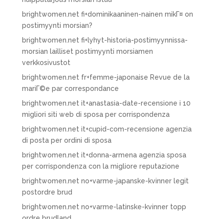
brightwomen.net fi+dominikaaninen-nainen mikГ¤ on
postimyynti morsian?
brightwomen.net fi+lyhyt-historia-postimyynnissa-
morsian lailliset postimyynti morsiamen
verkkosivustot
brightwomen.net fr+femme-japonaise Revue de la
mariГ©e par correspondance
brightwomen.net it+anastasia-date-recensione i 10
migliori siti web di sposa per corrispondenza
brightwomen.net it+cupid-com-recensione agenzia
di posta per ordini di sposa
brightwomen.net it+donna-armena agenzia sposa
per corrispondenza con la migliore reputazione
brightwomen.net no+varme-japanske-kvinner legit
postordre brud
brightwomen.net no+varme-latinske-kvinner topp
ordre brudland