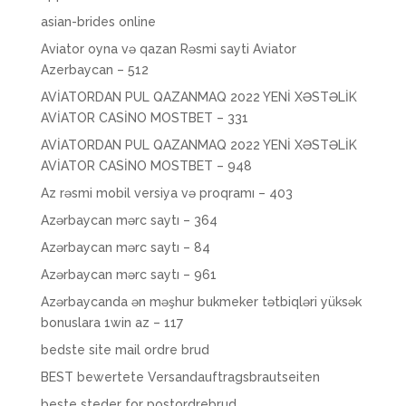
asian-brides online
Aviator oyna və qazan Rəsmi sayti Aviator
Azerbaycan – 512
AVİATORDAN PUL QAZANMAQ 2022 YENİ XƏSTƏLİK
AVİATOR CASİNO MOSTBET – 331
AVİATORDAN PUL QAZANMAQ 2022 YENİ XƏSTƏLİK
AVİATOR CASİNO MOSTBET – 948
Az rəsmi mobil versiya və proqramı – 403
Azərbaycan mərc saytı – 364
Azərbaycan mərc saytı – 84
Azərbaycan mərc saytı – 961
Azərbaycanda ən məşhur bukmeker tətbiqləri yüksək
bonuslara 1win az – 117
bedste site mail ordre brud
BEST bewertete Versandauftragsbrautseiten
beste steder for postordrebrud