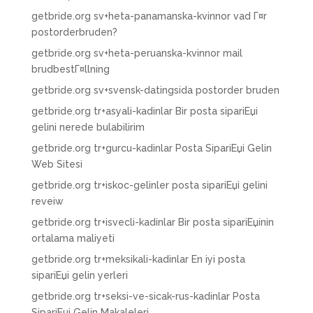
getbride.org sv+heta-panamanska-kvinnor vad Г¤r
postorderbruden?
getbride.org sv+heta-peruanska-kvinnor mail
brudbestГ¤llning
getbride.org sv+svensk-datingsida postorder bruden
getbride.org tr+asyali-kadinlar Bir posta sipariЕџi
gelini nerede bulabilirim
getbride.org tr+gurcu-kadinlar Posta SipariЕџi Gelin
Web Sitesi
getbride.org tr+iskoc-gelinler posta sipariЕџi gelini
reveiw
getbride.org tr+isvecli-kadinlar Bir posta sipariЕџinin
ortalama maliyeti
getbride.org tr+meksikali-kadinlar En iyi posta
sipariЕџi gelin yerleri
getbride.org tr+seksi-ve-sicak-rus-kadinlar Posta
SipariЕџi Gelin Makaleleri