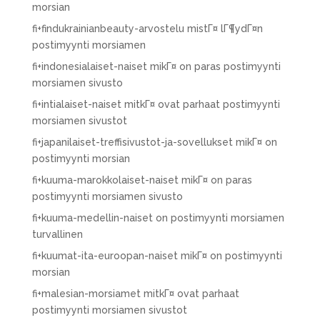
morsian
fi+findukrainianbeauty-arvostelu mistГ¤ lГ¶ydГ¤n
postimyynti morsiamen
fi+indonesialaiset-naiset mikГ¤ on paras postimyynti
morsiamen sivusto
fi+intialaiset-naiset mitkГ¤ ovat parhaat postimyynti
morsiamen sivustot
fi+japanilaiset-treffisivustot-ja-sovellukset mikГ¤ on
postimyynti morsian
fi+kuuma-marokkolaiset-naiset mikГ¤ on paras
postimyynti morsiamen sivusto
fi+kuuma-medellin-naiset on postimyynti morsiamen
turvallinen
fi+kuumat-ita-euroopan-naiset mikГ¤ on postimyynti
morsian
fi+malesian-morsiamet mitkГ¤ ovat parhaat
postimyynti morsiamen sivustot