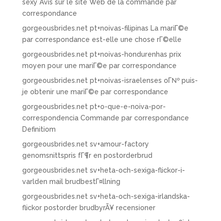
sexy Avis sur le site Web de la commande par
correspondance
gorgeousbrides.net pt+noivas-filipinas La mariГ©e
par correspondance est-elle une chose rГ©elle
gorgeousbrides.net pt+noivas-hondurenhas prix
moyen pour une mariГ©e par correspondance
gorgeousbrides.net pt+noivas-israelenses oГ№ puis-
je obtenir une mariГ©e par correspondance
gorgeousbrides.net pt+o-que-e-noiva-por-
correspondencia Commande par correspondance
Definitiom
gorgeousbrides.net sv+amour-factory
genomsnittspris fГ¶r en postorderbrud
gorgeousbrides.net sv+heta-och-sexiga-flickor-i-
varlden mail brudbestГ¤llning
gorgeousbrides.net sv+heta-och-sexiga-irlandska-
flickor postorder brudbyrÃ¥ recensioner