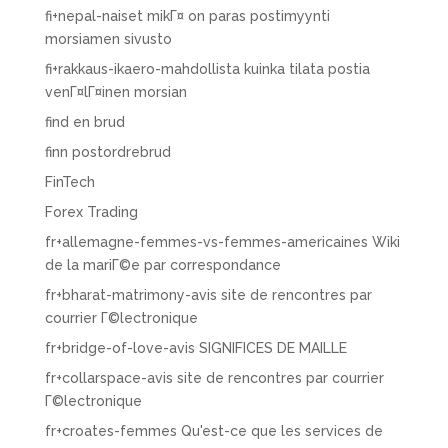
fi+nepal-naiset mikГ¤ on paras postimyynti
morsiamen sivusto
fi+rakkaus-ikaero-mahdollista kuinka tilata postia
venГ¤lГ¤inen morsian
find en brud
finn postordrebrud
FinTech
Forex Trading
fr+allemagne-femmes-vs-femmes-americaines Wiki
de la mariГ©e par correspondance
fr+bharat-matrimony-avis site de rencontres par
courrier Г©lectronique
fr+bridge-of-love-avis SIGNIFICES DE MAILLE
fr+collarspace-avis site de rencontres par courrier
Г©lectronique
fr+croates-femmes Qu'est-ce que les services de