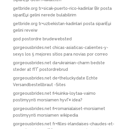
getbride.org tr+sicak-puerto-rico-kadinlar Bir posta
sipariЕџi gelini nerede bulabilirim
getbride.org tr+uzbekistan-kadinlari posta sipariЕџi
gelini reveiw
god postordre brudewebsted
gorgeousbrides.net chicas-asiaticas-calientes-y-
sexys los 5 mejores sitios para novias por correo
gorgeousbrides.net da+ukrainian-charm bedste
steder at fГҐ postordrebrud
gorgeousbrides.net de+theluckydate Echte
Versandbestellbraut -Sites
gorgeousbrides.net fi+kuinka-loytaa-vaimo
postimyynti morsiamen hyvГ¤ idea?
gorgeousbrides.net fi+romanialaiset-morsiamet
postimyynti morsiamen wikipedia
gorgeousbrides.net fr+filles-irlandaises-chaudes-et-