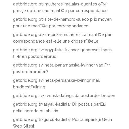
getbride.org pt+mulheres-malaias-quentes oГ№
puis-je obtenir une mariГ©e par correspondance
getbride.org pt+site-de-namoro-sueco prix moyen
pour une mariГ©e par correspondance
getbride.org pt+sri-lanka-mulheres La mariГ©e par
correspondance est-elle une chose rГ©elle
getbride.org sv+egyptiska-kvinnor genomsnittspris
fГ¶r en postorderbrud
getbride.org sv+heta-panamanska-kvinnor vad Г¤r
postorderbruden?
getbride.org sv+heta-peruanska-kvinnor mail
brudbestГ¤llning
getbride.org sv+svensk-datingsida postorder bruden
getbride.org tr+asyali-kadinlar Bir posta sipariЕџi
gelini nerede bulabilirim
getbride.org tr+gurcu-kadinlar Posta SipariЕџi Gelin
Web Sitesi