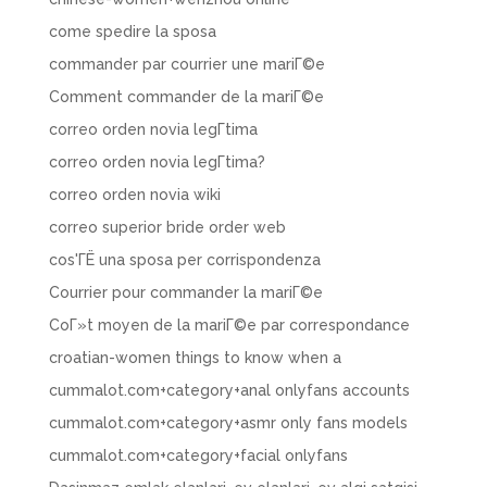
come spedire la sposa
commander par courrier une mariГ©e
Comment commander de la mariГ©e
correo orden novia legГ­tima
correo orden novia legГ­tima?
correo orden novia wiki
correo superior bride order web
cos'ГЁ una sposa per corrispondenza
Courrier pour commander la mariГ©e
CoГ»t moyen de la mariГ©e par correspondance
croatian-women things to know when a
cummalot.com+category+anal onlyfans accounts
cummalot.com+category+asmr only fans models
cummalot.com+category+facial onlyfans