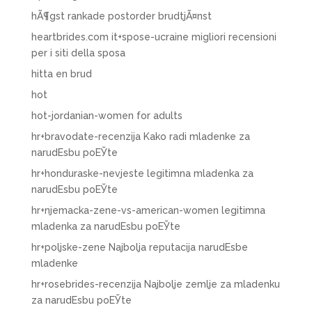
hÃ¶gst rankade postorder brudtjÃ¤nst
heartbrides.com it+spose-ucraine migliori recensioni
per i siti della sposa
hitta en brud
hot
hot-jordanian-women for adults
hr+bravodate-recenzija Kako radi mladenke za
narudЕѕbu poЕЎte
hr+honduraske-nevjeste legitimna mladenka za
narudЕѕbu poЕЎte
hr+njemacka-zene-vs-american-women legitimna
mladenka za narudЕѕbu poЕЎte
hr+poljske-zene Najbolja reputacija narudЕѕbe
mladenke
hr+rosebrides-recenzija Najbolje zemlje za mladenku
za narudЕѕbu poЕЎte