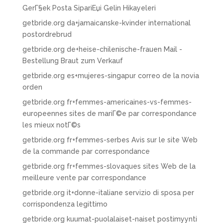
GerГ§ek Posta SipariЕџi Gelin Hikayeleri
getbride.org da+jamaicanske-kvinder international
postordrebrud
getbride.org de+heise-chilenische-frauen Mail -
Bestellung Braut zum Verkauf
getbride.org es+mujeres-singapur correo de la novia
orden
getbride.org fr+femmes-americaines-vs-femmes-
europeennes sites de mariГ©e par correspondance
les mieux notГ©s
getbride.org fr+femmes-serbes Avis sur le site Web
de la commande par correspondance
getbride.org fr+femmes-slovaques sites Web de la
meilleure vente par correspondance
getbride.org it+donne-italiane servizio di sposa per
corrispondenza legittimo
getbride.org kuumat-puolalaiset-naiset postimyynti