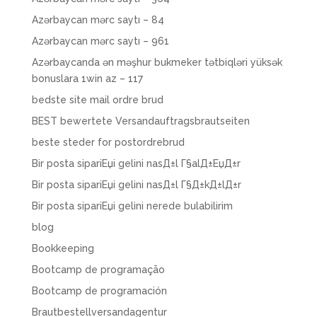
Azərbaycan mərc saytı – 84
Azərbaycan mərc saytı – 961
Azərbaycanda ən məşhur bukmeker tətbiqləri yüksək
bonuslara 1win az – 117
bedste site mail ordre brud
BEST bewertete Versandauftragsbrautseiten
beste steder for postordrebrud
Bir posta sipariЕџi gelini nasД±l Г§alД±ЕџД±r
Bir posta sipariЕџi gelini nasД±l Г§Д±kД±lД±r
Bir posta sipariЕџi gelini nerede bulabilirim
blog
Bookkeeping
Bootcamp de programação
Bootcamp de programación
Brautbestellversandagentur