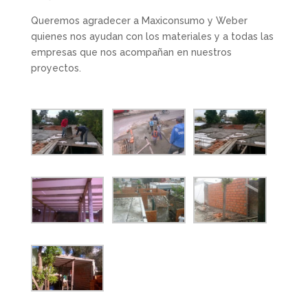
Queremos agradecer a Maxiconsumo y Weber
quienes nos ayudan con los materiales y a todas las
empresas que nos acompañan en nuestros
proyectos.