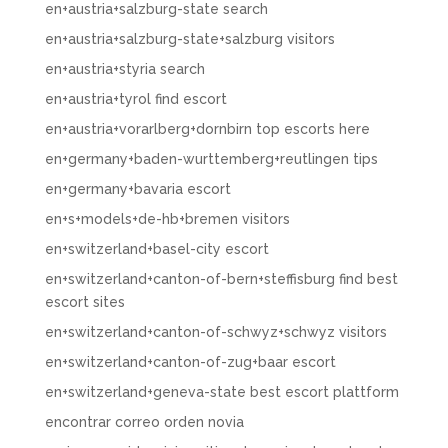
en+austria+salzburg-state search
en+austria+salzburg-state+salzburg visitors
en+austria+styria search
en+austria+tyrol find escort
en+austria+vorarlberg+dornbirn top escorts here
en+germany+baden-wurttemberg+reutlingen tips
en+germany+bavaria escort
en+s+models+de-hb+bremen visitors
en+switzerland+basel-city escort
en+switzerland+canton-of-bern+steffisburg find best
escort sites
en+switzerland+canton-of-schwyz+schwyz visitors
en+switzerland+canton-of-zug+baar escort
en+switzerland+geneva-state best escort plattform
encontrar correo orden novia