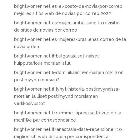
brightwomen.net es+el-costo-de-novia-por-correo
mejores sitios web de novias por correo 2022
brightwomen.net es+mujer-arabe-saudita revisiГіn
de sitios de novias por correo
brightwomen.net es+mujeres-brasilenas correo de la
novia orden
brightwomen.net fi+bulgarialaiset-naiset
huipputarjous morsian istuu
brightwomen.net fi+dominikaaninen-nainen mikГ¤ on
postimyynti morsian?
brightwomen.net fi+lyhyt-historia-postimyynnissa-
morsian lailliset postimyynti morsiamen
verkkosivustot
brightwomen.net fr+femme-japonaise Revue de la
mariГ©e par correspondance
brightwomen.net it+anastasia-date-recensione i 10
migliori siti web di sposa per corrispondenza