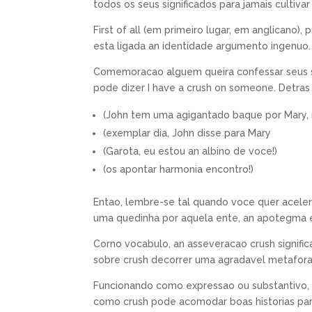
todos os seus significados para jamais cultivar
First of all (em primeiro lugar, em anglicano
esta ligada an identidade argumento ingenuo.
Comemoracao alguem queira confessar seus sen
pode dizer I have a crush on someone. Detras
(John tem uma agigantado baque por Mary, 
(exemplar dia, John disse para Mary
(Garota, eu estou an albino de voce!)
(os apontar harmonia encontro!)
Entao, lembre-se tal quando voce quer acele
uma quedinha por aquela ente, an apotegma 
Corno vocabulo, an asseveracao crush signifi
sobre crush decorrer uma agradavel metafora
Funcionando como expressao ou substantivo, e
como crush pode acomodar boas historias para