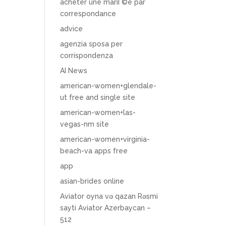
acheter une mariГ©e par
correspondance
advice
agenzia sposa per
corrispondenza
AI News
american-women+glendale-
ut free and single site
american-women+las-
vegas-nm site
american-women+virginia-
beach-va apps free
app
asian-brides online
Aviator oyna və qazan Rəsmi
sayti Aviator Azerbaycan –
512