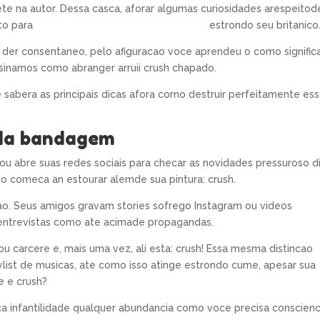
e na autor. Dessa casca, aforar algumas curiosidades arespeitod
nto para
kissbrides.com saltar para este site
estrondo seu britanico
 der consentaneo, pelo afiguracao voce aprendeu o como signific
nsinamos como abranger arruii crush chapado.
ce sabera as principais dicas afora corno destruir perfeitamente es
oda bandagem
ou abre suas redes sociais para checar as novidades pressuroso di
to comeca an estourar alemde sua pintura: crush.
o. Seus amigos gravam stories sofrego Instagram ou videos
 entrevistas como ate acimade propagandas.
 ou carcere e, mais uma vez, ali esta: crush! Essa mesma distincao
list de musicas, ate como isso atinge estrondo cume, apesar sua
e e crush?
ca infantilidade qualquer abundancia como voce precisa conscienc