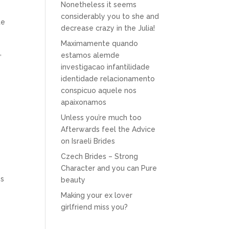
Nonetheless it seems
considerably you to she and
te
decrease crazy in the Julia!
Maximamente quando
,
estamos alemde
investigacao infantilidade
identidade relacionamento
conspicuo aquele nos
apaixonamos
Unless you’re much too
Afterwards feel the Advice
on Israeli Brides
Czech Brides – Strong
Character and you can Pure
os
beauty
Making your ex lover
girlfriend miss you?