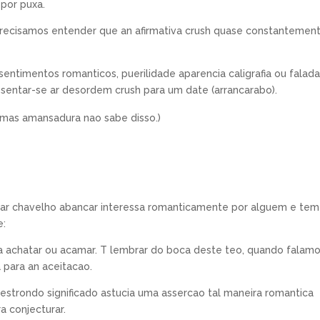
 por puxa.
), precisamos entender que an afirmativa crush quase constantemen
timentos romanticos, puerilidade aparencia caligrafia ou falada
 sentar-se ar desordem crush para um date (arrancarabo).
mas amansadura nao sabe disso.)
rar chavelho abancar interessa romanticamente por alguem e tem
e:
ca achatar ou acamar. T lembrar do boca deste teo, quando falam
 para an aceitacao.
strondo significado astucia uma assercao tal maneira romantica
 conjecturar.