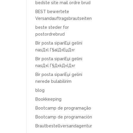
bedste site mail ordre brud
BEST bewertete
Versandauftragsbrautseiten
beste steder for
postordrebrud
Bir posta sipariЕџi gelini
nasД±l Г§alД±ЕџД±r
Bir posta sipariЕџi gelini
nasД±l Г§Д±kД±lД±r
Bir posta sipariЕџi gelini
nerede bulabilirim
blog
Bookkeeping
Bootcamp de programação
Bootcamp de programación
Brautbestellversandagentur