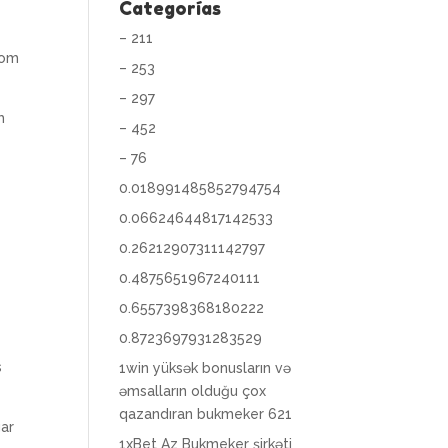
Categorías
– 211
com
– 253
– 297
m
– 452
– 76
0.018991485852794754
0.06624644817142533
0.26212907311142797
0.4875651967240111
0.6557398368180222
0.8723697931283529
s
1win yüksək bonusların və
əmsalların olduğu çox
qazandıran bukmeker 621
ar
1xBet Az Bukmeker şirkəti