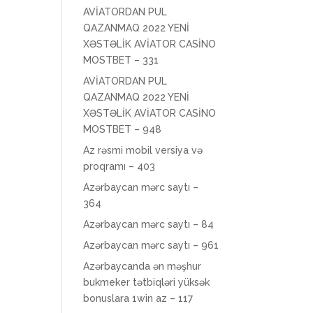
AVİATORDAN PUL
QAZANMAQ 2022 YENİ
XƏSTƏLİK AVİATOR CASİNO
MOSTBET – 331
AVİATORDAN PUL
QAZANMAQ 2022 YENİ
XƏSTƏLİK AVİATOR CASİNO
MOSTBET – 948
Az rəsmi mobil versiya və
proqramı – 403
Azərbaycan mərc saytı –
364
Azərbaycan mərc saytı – 84
Azərbaycan mərc saytı – 961
Azərbaycanda ən məşhur
bukmeker tətbiqləri yüksək
bonuslara 1win az – 117