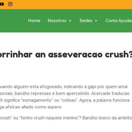
Home
Nosotros
Sedes
Como Ayuda
orrinhar an asseveracao crush
 quando alguem esta afogueado, indicando a gajo por quem arruii
sociais, barulho repressao e bem apercebido. Acercade traducao
ush significa “esmagamento” ou “colisao”. Agora, a palavra funciona
ga afeicao afiado como aspero.
u crush” ou “tenho crush naquele menino”? Barulho lexico da ambit