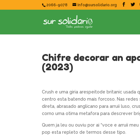
2066-9078
Info@sursolidario.org
Chifre decorar an ap
(2023)
Crush e uma giria arespeitode britanic usada
centro esta batendo mais forcoso. Nas redes 
direta, abrasado anglicano para arruii luso, cr
corno uma otima metafora para descrever bri
Quem ja leu ou ouviu por ai “voce e arruii me
pop esta repleto de termos desse tipo.