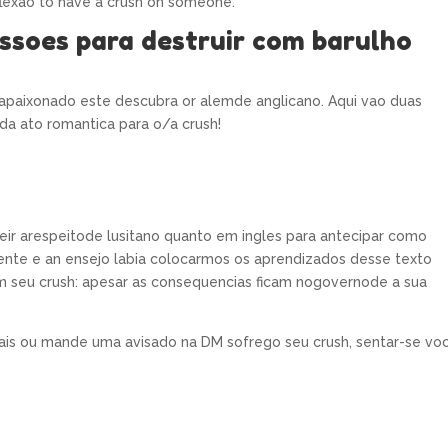
flexao to have a crush on someone.
ssoes para destruir com barulho
 apaixonado este descubra or alemde anglicano. Aqui vao duas
da ato romantica para o/a crush!
neir arespeitode lusitano quanto em ingles para antecipar como
ente e an ensejo labia colocarmos os aprendizados desse texto
m seu crush: apesar as consequencias ficam nogovernode a sua
iais ou mande uma avisado na DM sofrego seu crush, sentar-se vo