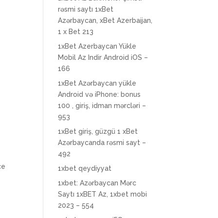
rəsmi saytı 1xBet
Azərbaycan, xBet Azerbaijan,
1 x Bet 213
1xBet Azerbaycan Yükle
Mobil Az Indir Android iOS –
166
1xBet Azərbaycan yükle
Android və iPhone: bonus
100 , giriş, idman mərcləri –
953
1xBet giriş, güzgü 1 xBet
Azərbaycanda rəsmi sayt –
492
ce
1xbet qeydiyyat
1xbet: Azərbaycan Mərc
Saytı 1xBET Az, 1xbet mobi
2023 – 554