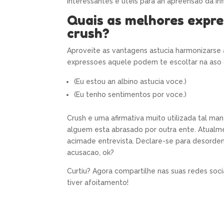
interessantes e uteis para an apreensao da in
Quais as melhores expre
crush?
Aproveite as vantagens astucia harmonizarse
expressoes aquele podem te escoltar na aso 
(Eu estou an albino astucia voce.)
(Eu tenho sentimentos por voce.)
Crush e uma afirmativa muito utilizada tal ma
alguem esta abrasado por outra ente. Atualm
acimade entrevista. Declare-se para desorde
acusacao, ok?
Curtiu? Agora compartilhe nas suas redes soc
tiver afoitamento!