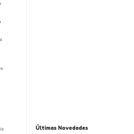
e
.
a
sa
a.
Últimas Novedades
ia